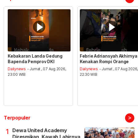
Kebakaran Landa Gedung
Febrie Adriansyah Akhirnya
Bapenda Pemprov DKI
Kenakan Rompi Orange
Dailynews
- Jumat , 07 Aug 2026,
Dailynews
- Jumat , 07 Aug 2026
23:00 WIB
22:30 WIB
>
Terpopuler
Dewa United Academy
1
Diresmikan, Kawah Lahirnya