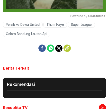
Powered by 
GliaStudios
Persib vs Dewa United
Thom Haye
Super League
Mute
Gelora Bandung Lautan Api
Berita Terkait
Rekomendasi
>
Republika TV