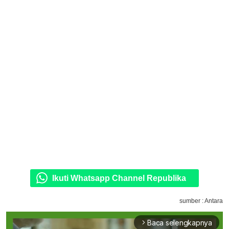
Ikuti Whatsapp Channel Republika
sumber : Antara
Baca selengkapnya
arrow_forward_ios