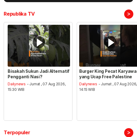
>
Republika TV
Bisakah Sukun Jadi Alternatif
Burger King Pecat Karyaw
Pengganti Nasi?
yang Ucap Free Palestine
Dailynews
- Jumat , 07 Aug 2026,
Dailynews
- Jumat , 07 Aug 2026
15:30 WIB
14:15 WIB
>
Terpopuler