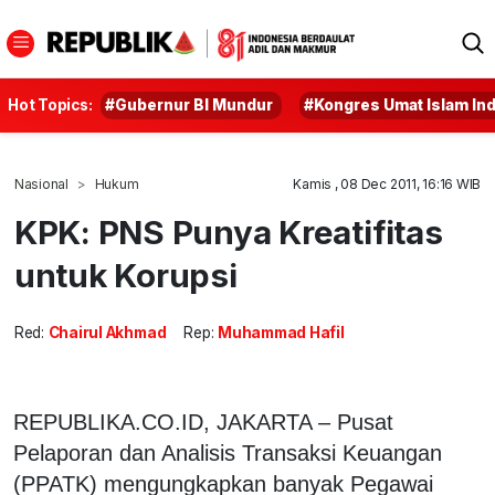
Hot Topics:
#Gubernur BI Mundur
#Kongres Umat Islam In
Nasional
Hukum
Kamis , 08 Dec 2011, 16:16 WIB
KPK: PNS Punya Kreatifitas
untuk Korupsi
Red:
Chairul Akhmad
Rep:
Muhammad Hafil
REPUBLIKA.CO.ID, JAKARTA – Pusat
Pelaporan dan Analisis Transaksi Keuangan
(PPATK) mengungkapkan banyak Pegawai