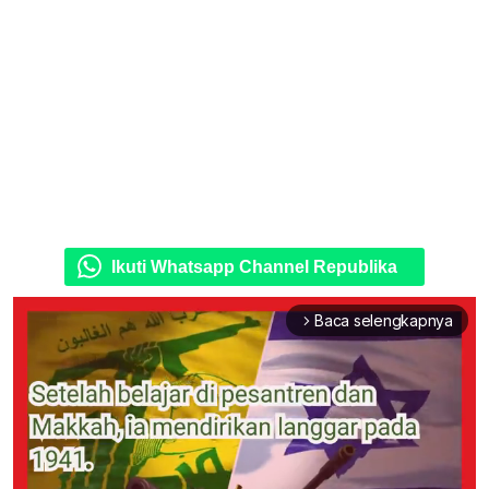
Ikuti Whatsapp Channel Republika
Baca selengkapnya
arrow_forward_ios