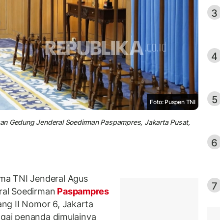
3
4
5
Foto: Puspen TNI
kan Gedung Jenderal Soedirman Paspampres, Jakarta Pusat,
6
ma TNI Jenderal Agus
7
ral Soedirman
Paspampres
ng II Nomor 6, Jakarta
agai penanda dimulainya