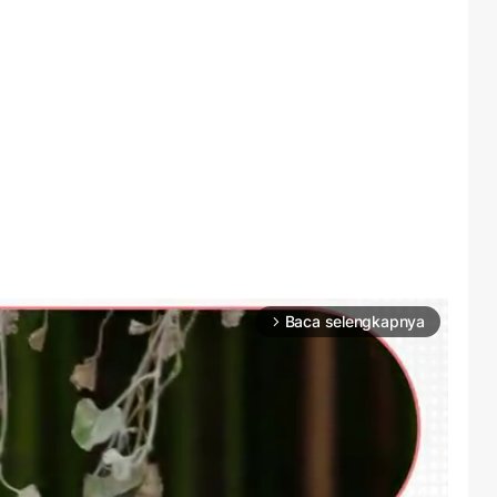
Baca selengkapnya
arrow_forward_ios