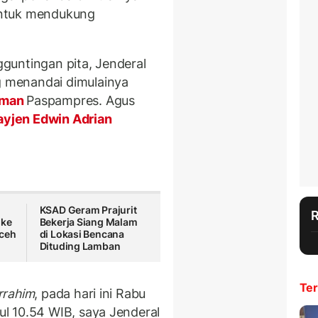
untuk mendukung
guntingan pita, Jenderal
 menandai dimulainya
rman
Paspampres. Agus
yjen Edwin Adrian
KSAD Geram Prajurit
 ke
Bekerja Siang Malam
Aceh
di Lokasi Bencana
Dituding Lamban
Ter
rrahim
, pada hari ini Rabu
l 10.54 WIB, saya Jenderal