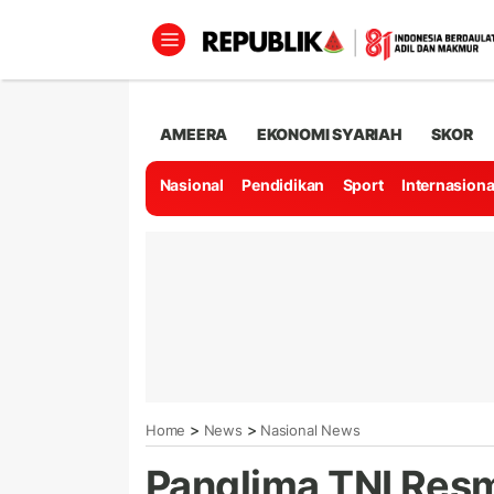
AMEERA
EKONOMI SYARIAH
SKOR
Nasional
Pendidikan
Sport
Internasiona
>
>
Home
News
Nasional News
Panglima TNI Res