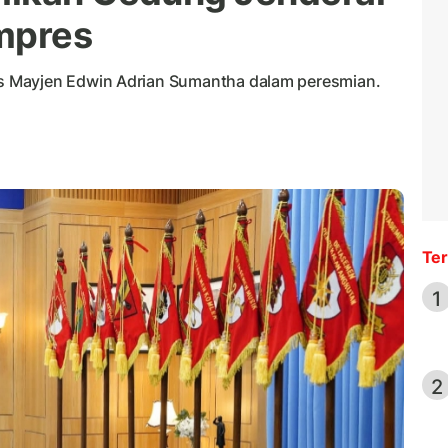
mpres
 Mayjen Edwin Adrian Sumantha dalam peresmian.
Ter
1
2