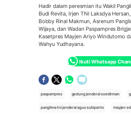
Hadir dalam peresmian itu Wakil Pang
Budi Revita, Irjen TNI Laksdya Hersan
Bobby Rinal Makmun, Asrenum Pangli
Wijaya, dan Wadan Paspampres Brigje
Kasetpres Mayjen Ariyo Windutomo d
Wahyu Yudhayana.
Ikuti Whatsapp Chan
paspampres
gedung jenderal soedirman
g
panglima tni jenderal agus subiyanto
mayjen ed