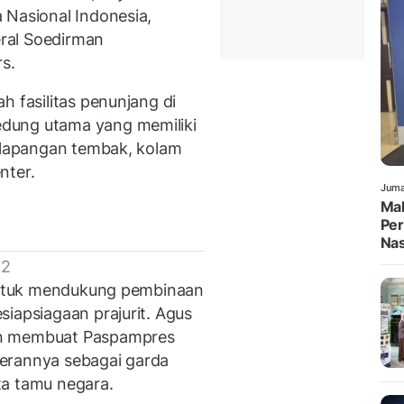
 Nasional Indonesia,
ral Soedirman
s.
h fasilitas penunjang di
dung utama yang memiliki
, lapangan tembak, kolam
nter.
Juma
Mah
Per
Nas
 2
 untuk mendukung pembinaan
iapsiagaan prajurit. Agus
an membuat Paspampres
erannya sebagai garda
ta tamu negara.