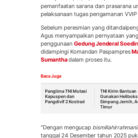
pemanfaatan sarana dan prasarana 
pelaksanaan tugas pengamanan VVIP
Sebelum peresmian yang ditandaipeng
Agus menyampaikan pernyataan yang
penggunaan
Gedung Jenderal Soedi
didampingi Komandan Paspampres
Ma
Sumantha
dalam proses itu.
Baca Juga
Panglima TNI Mutasi
TNI Kirim Bantuan
Kapuspen dan
Gunakan Heliboks
Pangdivif 2 Kostrad
Simpang Jernih, 
Timur
"Dengan mengucap
bismillahirrahmani
tanggal 24 Desember tahun 2025 puku