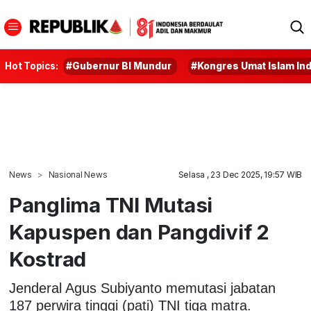
Hot Topics:
#Gubernur BI Mundur
#Kongres Umat Islam In
News
Nasional News
Selasa , 23 Dec 2025, 19:57 WIB
Panglima TNI Mutasi
Kapuspen dan Pangdivif 2
Kostrad
Jenderal Agus Subiyanto memutasi jabatan
187 perwira tinggi (pati) TNI tiga matra.