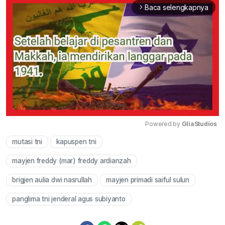
Baca selengkapnya
arrow_forward_ios
Powered by 
GliaStudios
mutasi tni
kapuspen tni
Mute
mayjen freddy (mar) freddy ardianzah
brigjen aulia dwi nasrullah
mayjen primadi saiful sulun
panglima tni jenderal agus subiyanto