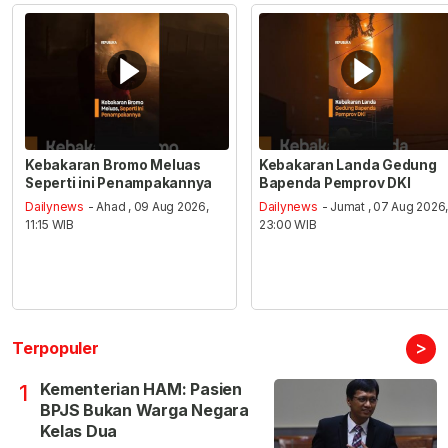
Kebakaran Bromo Meluas
Kebakaran Landa Gedung
Seperti ini Penampakannya
Bapenda Pemprov DKI
Dailynews
- Ahad , 09 Aug 2026,
Dailynews
- Jumat , 07 Aug 2026
11:15 WIB
23:00 WIB
>
Terpopuler
Kementerian HAM: Pasien
1
BPJS Bukan Warga Negara
Kelas Dua