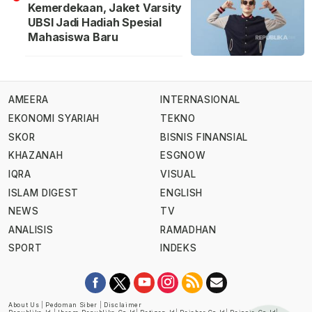
Kemerdekaan, Jaket Varsity
UBSI Jadi Hadiah Spesial
Mahasiswa Baru
AMEERA
INTERNASIONAL
EKONOMI SYARIAH
TEKNO
SKOR
BISNIS FINANSIAL
KHAZANAH
ESGNOW
IQRA
VISUAL
ISLAM DIGEST
ENGLISH
NEWS
TV
ANALISIS
RAMADHAN
SPORT
INDEKS
About Us
|
Pedoman Siber
|
Disclaimer