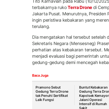
Tito Karnavian pada Rabu (10/12/2025
terbakarnya ruko
Terra Drone
di Cemp
Jakarta Pusat. Menurutnya, Presiden 
ingin peristiwa kebakaran yang mere
terulang.
Dia mengatakan hal tersebut setelah 
Sekretaris Negara (Mensesneg) Pras
perhatian atas kebakaran tersebut. Men
menjadi evaluasi bagi pemerintah unt
gedung-gedung demi mencegah keba
Baca Juga
Pramono Sebut
Buntut Kebakaran
Gedung Terra Drone
Gedung Terra Dro
tak Penuhi Sertifikat
Kapolsek Kemayo
Laik Fungsi
Jalani Operasi
Intensif di Rumah
Sakit