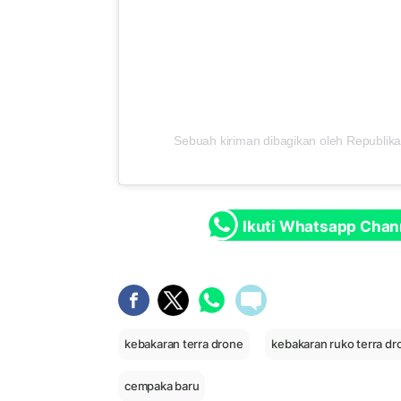
Sebuah kiriman dibagikan oleh Republika
Ikuti Whatsapp Chan
kebakaran terra drone
kebakaran ruko terra dr
cempaka baru