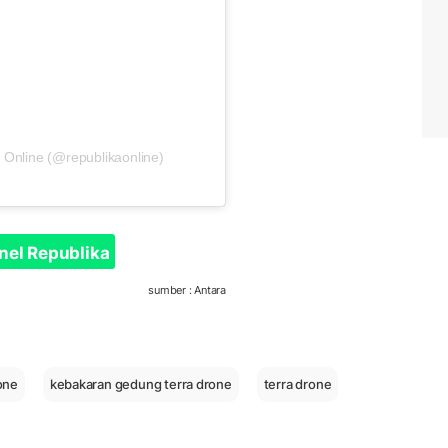
 Online (@republikaonline)
nel Republika
sumber : Antara
one
kebakaran gedung terra drone
terra drone