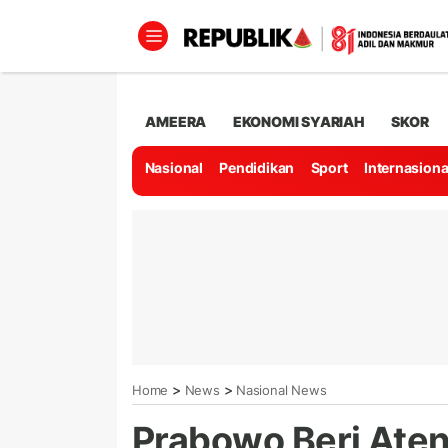
AMEERA
EKONOMI SYARIAH
SKOR
Nasional
Pendidikan
Sport
Internasiona
>
>
Home
News
Nasional News
Prabowo Beri Ate