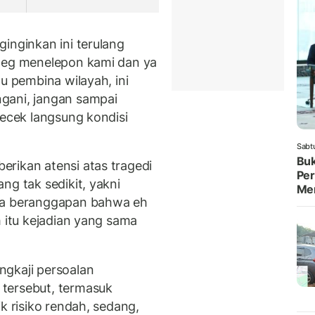
inginkan ini terulang
sneg menelepon kami dan ya
u pembina wilayah, ini
gani, jangan sampai
gecek langsung kondisi
Sabt
Buk
rikan atensi atas tragedi
Per
ng tak sedikit, yakni
Me
ita beranggapan bahwa eh
h itu kejadian yang sama
ngkaji persoalan
tersebut, termasuk
k risiko rendah, sedang,