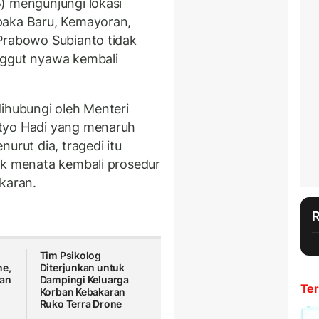
) mengunjungi lokasi
aka Baru, Kemayoran,
Prabowo Subianto tidak
nggut nyawa kembali
dihubungi oleh Menteri
etyo Hadi yang menaruh
urut dia, tragedi itu
uk menata kembali prosedur
karan.
Tim Psikolog
ne,
Diterjunkan untuk
ran
Dampingi Keluarga
Ter
Korban Kebakaran
Ruko Terra Drone