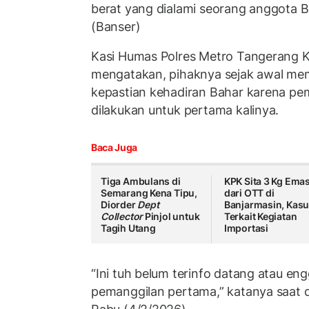
berat yang dialami seorang anggota 
(Banser)
Kasi Humas Polres Metro Tangerang K
mengatakan, pihaknya sejak awal m
kepastian kehadiran Bahar karena pe
dilakukan untuk pertama kalinya.
Baca Juga
Tiga Ambulans di
KPK Sita 3 Kg Ema
Semarang Kena Tipu,
dari OTT di
Diorder
Dept
Banjarmasin, Kas
Collector
Pinjol untuk
Terkait Kegiatan
Tagih Utang
Importasi
“Ini tuh belum terinfo datang atau en
pemanggilan pertama,” katanya saat 