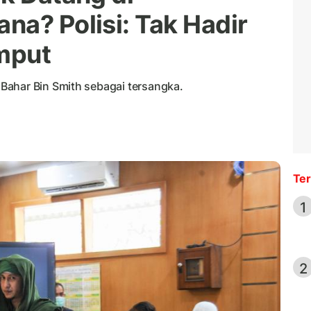
na? Polisi: Tak Hadir
emput
Bahar Bin Smith sebagai tersangka.
Ter
1
2