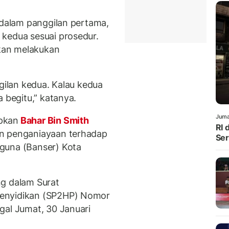
 dalam panggilan pertama,
kedua sesuai prosedur.
akan melakukan
ggilan kedua. Kalau kedua
a begitu,” katanya.
Juma
pkan
Bahar Bin Smith
RI 
an penganiayaan terhadap
Ser
guna (Banser) Kota
ng dalam Surat
Penyidikan (SP2HP) Nomor
gal Jumat, 30 Januari