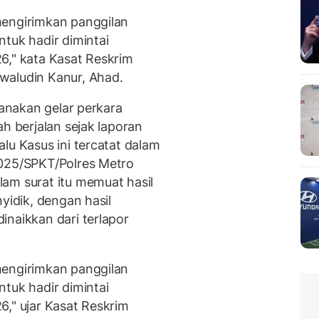
mengirimkan panggilan
tuk hadir dimintai
6," kata Kasat Reskrim
waludin Kanur, Ahad.
sanakan gelar perkara
ah berjalan sejak laporan
lu Kasus ini tercatat dalam
2025/SPKT/Polres Metro
am surat itu memuat hasil
yidik, dengan hasil
inaikkan dari terlapor
mengirimkan panggilan
tuk hadir dimintai
6," ujar Kasat Reskrim