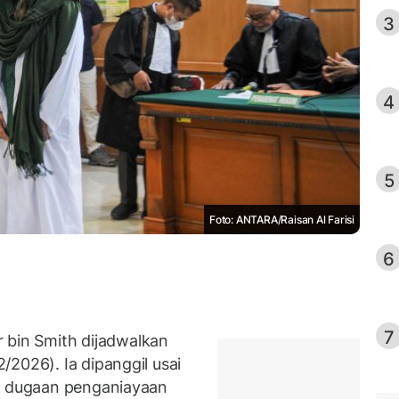
3
4
5
Foto: ANTARA/Raisan Al Farisi
6
7
in Smith dijadwalkan
2026). Ia dipanggil usai
us dugaan penganiayaan