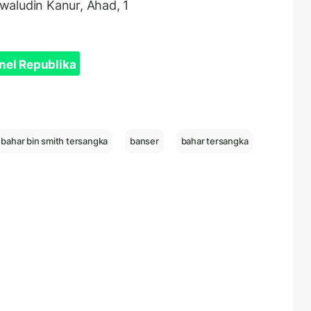
waludin Kanur, Ahad, 1
nel Republika
bahar bin smith tersangka
banser
bahar tersangka