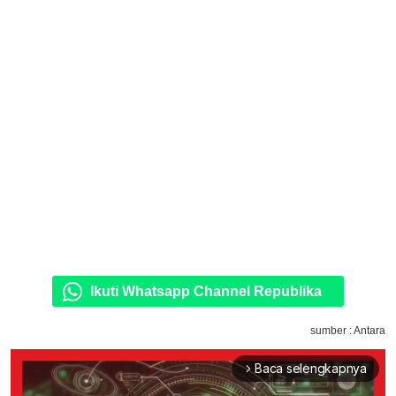
Ikuti Whatsapp Channel Republika
sumber : Antara
Baca selengkapnya
arrow_forward_ios