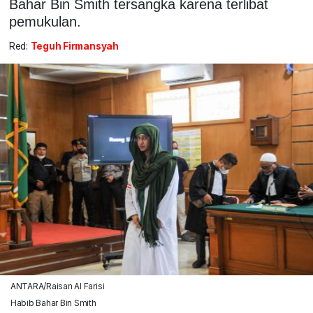
Bahar Bin Smith tersangka karena terlibat
pemukulan.
Red:
Teguh Firmansyah
ANTARA/Raisan Al Farisi
Habib Bahar Bin Smith