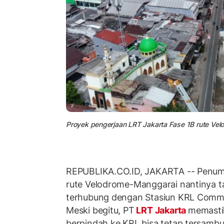
Proyek pengerjaan LRT Jakarta Fase 1B rute V
REPUBLIKA.CO.ID, JAKARTA -- Penum
rute Velodrome-Manggarai nantinya t
terhubung dengan Stasiun KRL Commu
Meski begitu, PT
LRT Jakarta
memasti
berpindah ke KRL bisa tetap tersamb