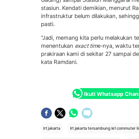
stasiun. Kendati demikian, menurut Ra
infrastruktur belum dilakukan, sehing
pasti.
"Jadi, memang kita perlu melakukan tes
menentukan
exact tim
e-nya, waktu t
prakiraan kami di sekitar 27 sampai d
kata Ramdani.
Ikuti Whatsapp Chan
lrt jakarta
lrt jakarta tersambung krl commuter l