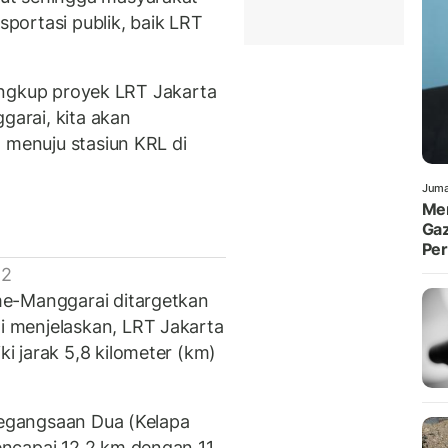
portasi publik, baik LRT
 lingkup proyek LRT Jakarta
garai, kita akan
 menuju stasiun KRL di
Juma
Men
Gaz
Pe
 2
me-Manggarai ditargetkan
 menjelaskan, LRT Jakarta
 jarak 5,8 kilometer (km)
 Pegangsaan Dua (Kelapa
ncapai 12,2 km dengan 11