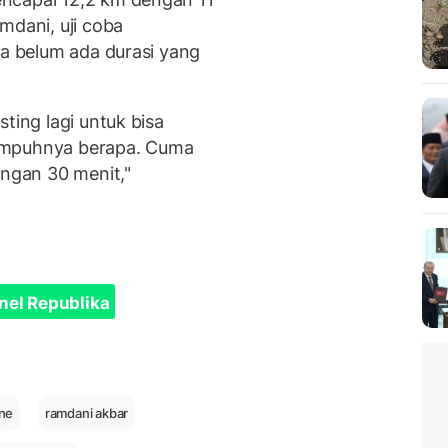
mdani, uji coba
ga belum ada durasi yang
ting lagi untuk bisa
empuhnya berapa. Cuma
engan 30 menit,"
nel Republika
ine
ramdani akbar