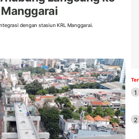
L Manggarai
integrasi dengan stasiun KRL Manggarai.
Ter
1
2