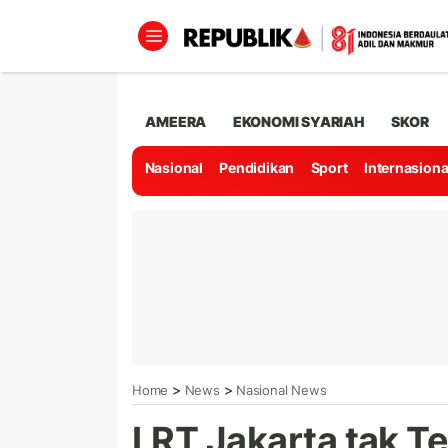
AMEERA
EKONOMI SYARIAH
SKOR
Nasional
Pendidikan
Sport
Internasiona
>
>
Home
News
Nasional News
LRT Jakarta tak T