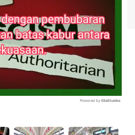
Powered by 
GliaStudios
Mute