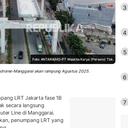
3
4
5
Foto: ANTARA/HO-PT Waskita Karya (Persero) Tbk.
elodrome-Manggarai akan rampung Agustus 2025.
6
pang LRT Jakarta fase 1B
7
ak secara langsung
ter Line di Manggarai.
kan, penumpang LRT yang
ung.