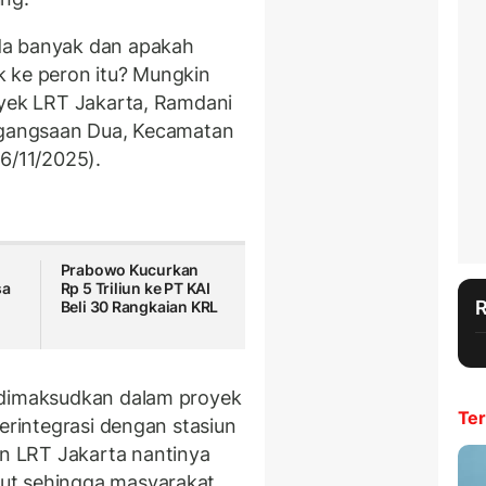
da banyak dan apakah
k ke peron itu? Mungkin
oyek LRT Jakarta, Ramdani
Pegangsaan Dua, Kecamatan
6/11/2025).
Prabowo Kucurkan
sa
Rp 5 Triliun ke PT KAI
Beli 30 Rangkaian KRL
 dimaksudkan dalam proyek
Ter
terintegrasi dengan stasiun
 LRT Jakarta nantinya
ut sehingga masyarakat