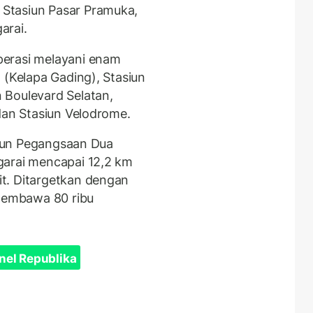
Stasiun Pasar Pramuka,
arai.
perasi melayani enam
 (Kelapa Gading), Stasiun
 Boulevard Selatan,
dan Stasiun Velodrome.
asiun Pegangsaan Dua
garai mencapai 12,2 km
t. Ditargetkan dengan
membawa 80 ribu
nel Republika