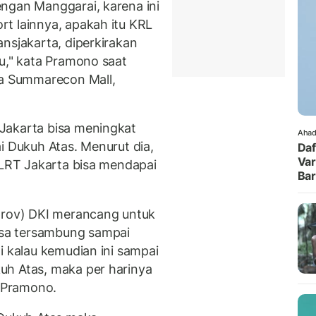
ngan Manggarai, karena ini
t lainnya, apakah itu KRL
nsjakarta, diperkirakan
bu," kata Pramono saat
ra Summarecon Mall,
Jakarta bisa meningkat
Ahad
i Dukuh Atas. Menurut dia,
Daf
Var
 LRT Jakarta bisa mendapai
Ba
mprov) DKI merancang untuk
sa tersambung sampai
i kalau kemudian ini sampai
uh Atas, maka per harinya
a Pramono.