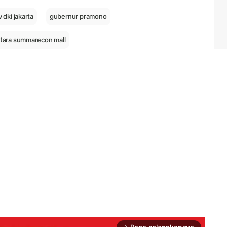
dki jakarta
gubernur pramono
 utara summarecon mall