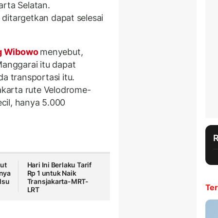
arta Selatan.
u ditargetkan dapat selesai
g Wibowo
menyebut,
nggarai itu dapat
transportasi itu.
karta rute Velodrome-
ecil, hanya 5.000
ut
Hari Ini Berlaku Tarif
nya
Rp 1 untuk Naik
lsu
Transjakarta-MRT-
Ter
LRT