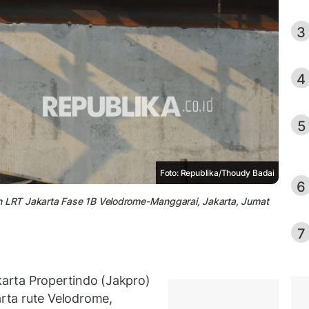
3
4
5
Foto: Republika/Thoudy Badai
6
n LRT Jakarta Fase 1B Velodrome-Manggarai, Jakarta, Jumat
7
arta Propertindo (Jakpro)
rta rute Velodrome,