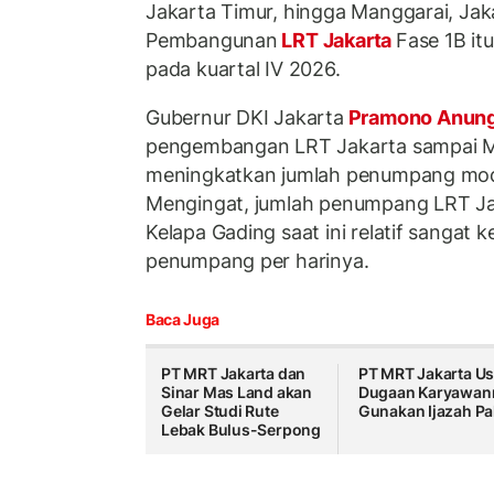
Jakarta Timur, hingga Manggarai, Jak
Pembangunan
LRT Jakarta
Fase 1B it
pada kuartal IV 2026.
Gubernur DKI Jakarta
Pramono Anun
pengembangan LRT Jakarta sampai Ma
meningkatkan jumlah penumpang moda 
Mengingat, jumlah penumpang LRT Ja
Kelapa Gading saat ini relatif sangat k
penumpang per harinya.
Baca Juga
PT MRT Jakarta dan
PT MRT Jakarta Us
Sinar Mas Land akan
Dugaan Karyawan
Gelar Studi Rute
Gunakan Ijazah Pa
Lebak Bulus-Serpong