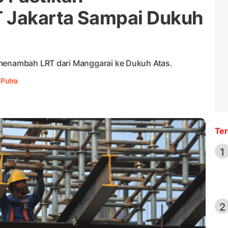
 Jakarta Sampai Dukuh
 menambah LRT dari Manggarai ke Dukuh Atas.
 Putra
Ter
1
2