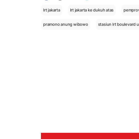
lrt jakarta
lrt jakarta ke dukuh atas
pemprov 
pramono anung wibowo
stasiun lrt boulevard