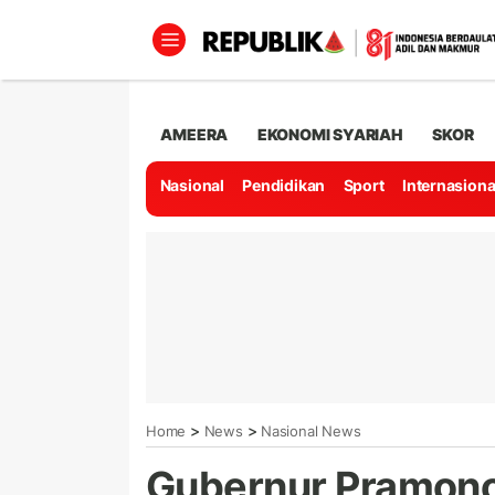
AMEERA
EKONOMI SYARIAH
SKOR
Nasional
Pendidikan
Sport
Internasiona
>
>
Home
News
Nasional News
Gubernur Pramono