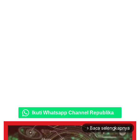
Ikuti Whatsapp Channel Republika
Baca selengkapnya
arrow_forward_ios