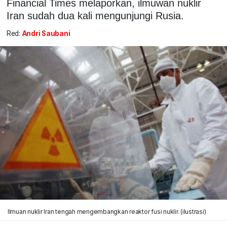
Financial Times melaporkan, ilmuwan nuklir
Iran sudah dua kali mengunjungi Rusia.
Red:
Andri Saubani
Ilmuan nuklir Iran tengah mengembangkan reaktor fusi nuklir. (ilustrasi)