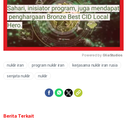
Powered by 
GliaStudios
nuklir iran
program nuklir iran
kerjasama nuklir iran rusia
Mute
senjata nuklir
nuklir
Berita Terkait