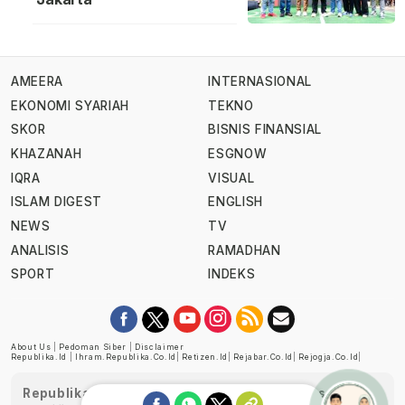
AMEERA
INTERNASIONAL
EKONOMI SYARIAH
TEKNO
SKOR
BISNIS FINANSIAL
KHAZANAH
ESGNOW
IQRA
VISUAL
ISLAM DIGEST
ENGLISH
NEWS
TV
ANALISIS
RAMADHAN
SPORT
INDEKS
About Us
|
Pedoman Siber
|
Disclaimer
Republika.id
|
Ihram.republika.co.id
|
Retizen.id
|
Rejabar.co.id
|
Rejogja.co.id
|
Republika telah diverifikasi oleh Dewan Pers