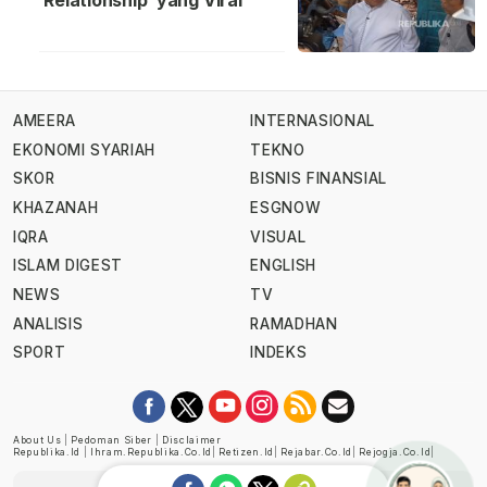
Relationship’ yang Viral
AMEERA
INTERNASIONAL
EKONOMI SYARIAH
TEKNO
SKOR
BISNIS FINANSIAL
KHAZANAH
ESGNOW
IQRA
VISUAL
ISLAM DIGEST
ENGLISH
NEWS
TV
ANALISIS
RAMADHAN
SPORT
INDEKS
About Us
|
Pedoman Siber
|
Disclaimer
Republika.id
|
Ihram.republika.co.id
|
Retizen.id
|
Rejabar.co.id
|
Rejogja.co.id
|