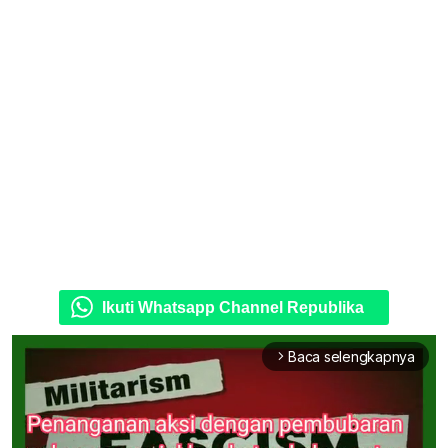
Ikuti Whatsapp Channel Republika
Baca selengkapnya
arrow_forward_ios