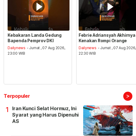
Kebakaran Landa Gedung
Febrie Adriansyah Akhirnya
Bapenda Pemprov DKI
Kenakan Rompi Orange
Dailynews
- Jumat , 07 Aug 2026,
Dailynews
- Jumat , 07 Aug 2026
23:00 WIB
22:30 WIB
>
Terpopuler
Iran Kunci Selat Hormuz, Ini
1
Syarat yang Harus Dipenuhi
AS