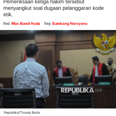
Pemeriksaan ketiga hakim tersebut
menyangkut soal dugaan pelanggaran kode
etik.
Red:
Mas Alamil Huda
Rep:
Bambang Noroyono
Republika/Thoudy Badai