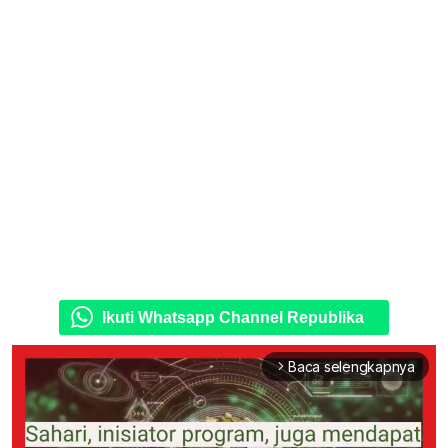
Ikuti Whatsapp Channel Republika
Baca selengkapnya
arrow_forward_ios