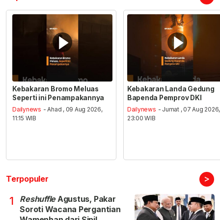
Kebakaran Bromo Meluas
Kebakaran Landa Gedung
Seperti ini Penampakannya
Bapenda Pemprov DKI
Dailynews
- Ahad , 09 Aug 2026,
Dailynews
- Jumat , 07 Aug 2026
11:15 WIB
23:00 WIB
>
Terpopuler
Reshuffle
Agustus, Pakar
1
Soroti Wacana Pergantian
Wamenhan dari Sipil