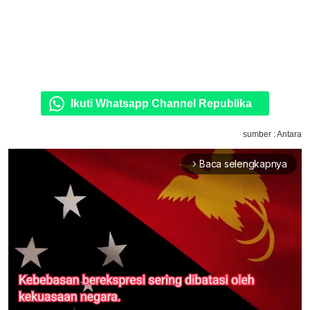
Ikuti Whatsapp Channel Republika
sumber : Antara
Baca selengkapnya
arrow_forward_ios