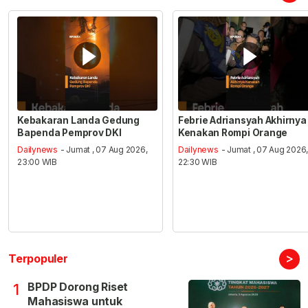
Kebakaran Landa Gedung
Febrie Adriansyah Akhirnya
Bapenda Pemprov DKI
Kenakan Rompi Orange
Dailynews
- Jumat , 07 Aug 2026,
Dailynews
- Jumat , 07 Aug 2026
23:00 WIB
22:30 WIB
>
Terpopuler
BPDP Dorong Riset
1
Mahasiswa untuk