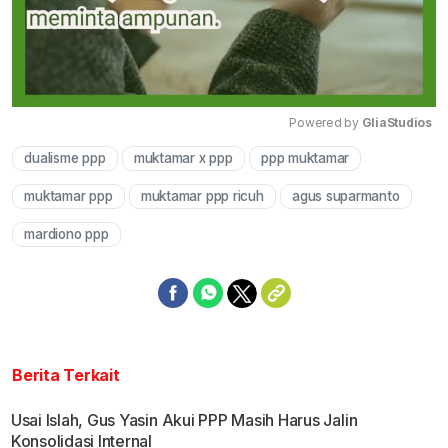
Powered by 
GliaStudios
dualisme ppp
muktamar x ppp
ppp muktamar
Mute
muktamar ppp
muktamar ppp ricuh
agus suparmanto
mardiono ppp
Berita Terkait
Usai Islah, Gus Yasin Akui PPP Masih Harus Jalin
Konsolidasi Internal