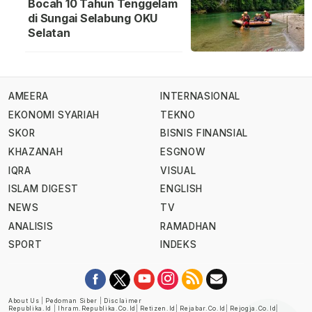
Bocah 10 Tahun Tenggelam
di Sungai Selabung OKU
Selatan
AMEERA
INTERNASIONAL
EKONOMI SYARIAH
TEKNO
SKOR
BISNIS FINANSIAL
KHAZANAH
ESGNOW
IQRA
VISUAL
ISLAM DIGEST
ENGLISH
NEWS
TV
ANALISIS
RAMADHAN
SPORT
INDEKS
About Us
|
Pedoman Siber
|
Disclaimer
Republika.id
|
Ihram.republika.co.id
|
Retizen.id
|
Rejabar.co.id
|
Rejogja.co.id
|