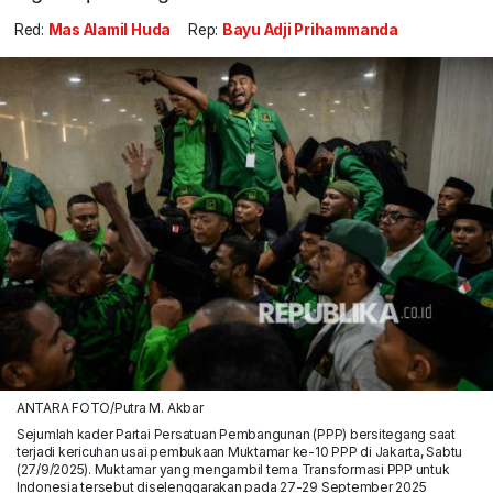
Red:
Mas Alamil Huda
Rep:
Bayu Adji Prihammanda
ANTARA FOTO/Putra M. Akbar
Sejumlah kader Partai Persatuan Pembangunan (PPP) bersitegang saat
terjadi kericuhan usai pembukaan Muktamar ke-10 PPP di Jakarta, Sabtu
(27/9/2025). Muktamar yang mengambil tema Transformasi PPP untuk
Indonesia tersebut diselenggarakan pada 27-29 September 2025