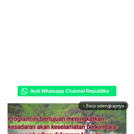
Ikuti Whatsapp Channel Republika
Baca selengkapnya
arrow_forward_ios