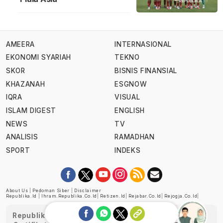
AMEERA
INTERNASIONAL
EKONOMI SYARIAH
TEKNO
SKOR
BISNIS FINANSIAL
KHAZANAH
ESGNOW
IQRA
VISUAL
ISLAM DIGEST
ENGLISH
NEWS
TV
ANALISIS
RAMADHAN
SPORT
INDEKS
About Us
|
Pedoman Siber
|
Disclaimer
Republika.id
|
Ihram.republika.co.id
|
Retizen.id
|
Rejabar.co.id
|
Rejogja.co.id
|
Republika telah diverifikasi oleh Dewan Pers