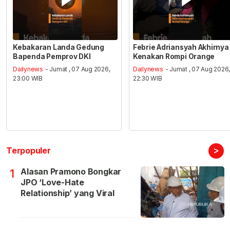
Kebakaran Landa Gedung
Febrie Adriansyah Akhirnya
Bapenda Pemprov DKI
Kenakan Rompi Orange
Dailynews
- Jumat , 07 Aug 2026,
Dailynews
- Jumat , 07 Aug 2026
23:00 WIB
22:30 WIB
>
Terpopuler
Alasan Pramono Bongkar
1
JPO ‘Love-Hate
Relationship’ yang Viral