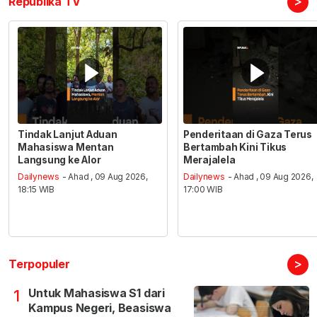
>
Republika TV
Tindak Lanjut Aduan
Penderitaan di Gaza Terus
Mahasiswa Mentan
Bertambah Kini Tikus
Langsung ke Alor
Merajalela
Dailynews
- Ahad , 09 Aug 2026,
Dailynews
- Ahad , 09 Aug 2026,
18:15 WIB
17:00 WIB
>
Terpopuler
Untuk Mahasiswa S1 dari
1
Kampus Negeri, Beasiswa