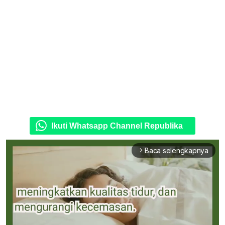
Ikuti Whatsapp Channel Republika
Baca selengkapnya
arrow_forward_ios