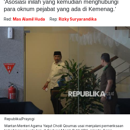
'Asosiasi inilah yang kemudian menghubungi
para oknum pejabat yang ada di Kemenag.'
Red:
Mas Alamil Huda
Rep:
Rizky Suryarandika
Republika/Prayogi
Mantan Menteri Agama Yaqut Cholil Qoumas usai menjalani pemeriksaan