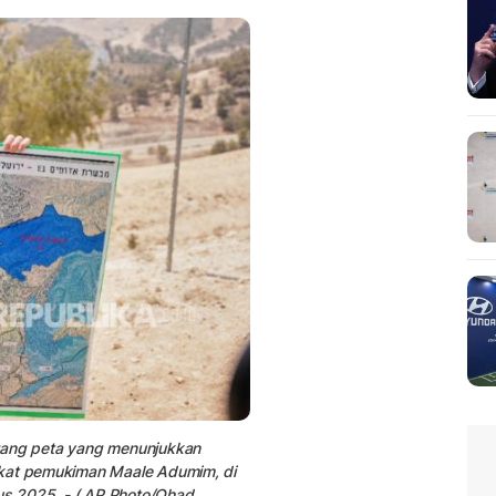
gang peta yang menunjukkan
ekat pemukiman Maale Adumim, di
tus 2025. - ( AP Photo/Ohad