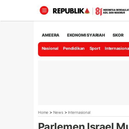
AMEERA
EKONOMI SYARIAH
SKOR
Nasional
Pendidikan
Sport
Internasiona
>
>
Home
News
Internasional
Parlemen Israel M