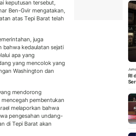
 keputusan tersebut,
amar Ben-Gvir mengatakan,
an atas Tepi Barat telah
emerintahan, juga
 bahwa kedaulatan sejati
lalui apa yang
dang yang mencolok yang
Juma
engan Washington dan
RI 
Ser
 yang mendorong
kan mencegah pembentukan
Israel melaporkan bahwa
hwa pengesahan undang-
 di Tepi Barat akan