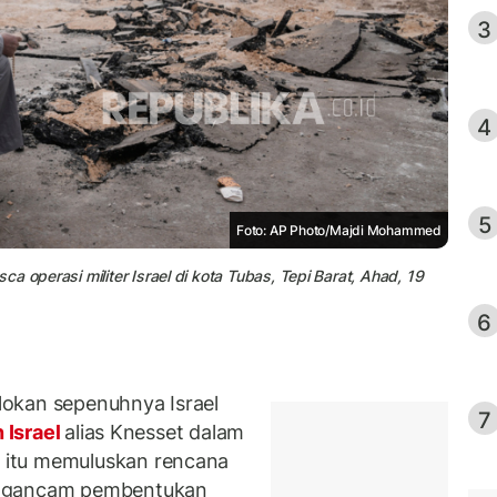
3
4
5
Foto: AP Photo/Majdi Mohammed
a operasi militer Israel di kota Tubas, Tepi Barat, Ahad, 19
6
lokan sepenuhnya Israel
7
 Israel
alias Knesset dalam
 itu memuluskan rencana
engancam pembentukan