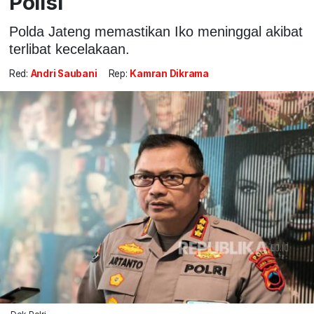
Polisi
Polda Jateng memastikan Iko meninggal akibat
terlibat kecelakaan.
Red:
Andri Saubani
Rep:
Kamran Dikrama