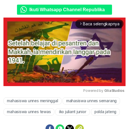
Ikuti Whatsapp Channel Republika
Baca selengkapnya
arrow_forward_ios
Powered by 
GliaStudios
mahasiswa unnes meninggal
mahasiswa unnes semarang
Mute
mahasiswa unnes tewas
iko juliant junior
polda jateng