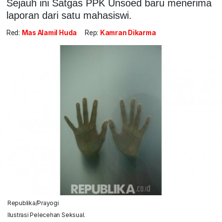
Sejauh ini Satgas PPK Unsoed baru menerima
laporan dari satu mahasiswi.
Red:
Mas Alamil Huda
Rep:
Kamran Dikarma
Republika/Prayogi
Ilustrasi Pelecehan Seksual.