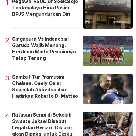
Pegawai RSUD dr Soekardjo
1
Tasikmalaya Hina Pasien
BPJS Mengundurkan Diri
Singapura Vs Indonesia:
2
Garuda Wajib Menang,
Herdman Minta Pemainnya
Tetap Tenang
Sambut Tur Pramusim
3
Chelsea, Geely Gelar
Sejumlah Aktivitas dan
Hadirkan Roberto Di Matteo
Ratusan Senpi di Sekolah
4
Swasta Jaksel Disebut
Legal dan Berizin, Diklaim
akan Dipakai untuk Ekskul