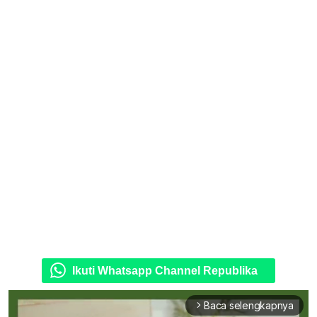
Ikuti Whatsapp Channel Republika
Baca selengkapnya
arrow_forward_ios