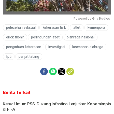
Powered by 
GliaStudios
pelecehan seksual
kekerasan fisik
atlet
kemenpora
Mute
erick thohir
perlindungan atlet
olahraga nasional
pengaduan kekerasan
investigasi
keamanan olahraga
fpti
panjat tebing
Berita Terkait
Ketua Umum PSSI Dukung Infantino Lanjutkan Kepemimpin
di FIFA