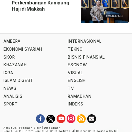
Perkembangan Kampung
Haji di Makkah
AMEERA
INTERNASIONAL
EKONOMI SYARIAH
TEKNO
SKOR
BISNIS FINANSIAL
KHAZANAH
ESGNOW
IQRA
VISUAL
ISLAM DIGEST
ENGLISH
NEWS
TV
ANALISIS
RAMADHAN
SPORT
INDEKS
About Us
|
Pedoman Siber
|
Disclaimer
Republika.id
|
Ihram.republika.co.id
|
Retizen.id
|
Rejabar.co.id
|
Rejogja.co.id
|