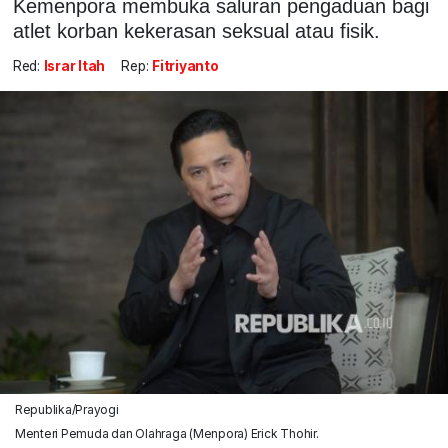
Kemenpora membuka saluran pengaduan bagi
atlet korban kekerasan seksual atau fisik.
Red:
Israr Itah
Rep:
Fitriyanto
Republika/Prayogi
Menteri Pemuda dan Olahraga (Menpora) Erick Thohir.