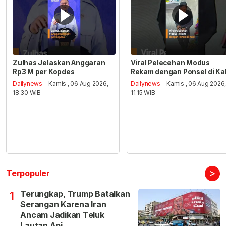
Zulhas Jelaskan Anggaran
Viral Pelecehan Modus
Rp3 M per Kopdes
Rekam dengan Ponsel di Ka
Dailynews
- Kamis , 06 Aug 2026,
Dailynews
- Kamis , 06 Aug 2026
18:30 WIB
11:15 WIB
>
Terpopuler
Terungkap, Trump Batalkan
1
Serangan Karena Iran
Ancam Jadikan Teluk
Lautan Api