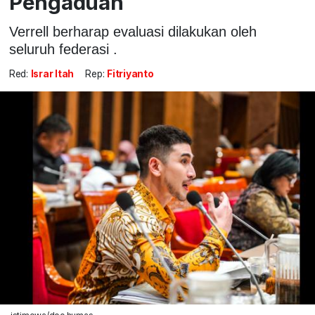
Pengaduan
Verrell berharap evaluasi dilakukan oleh
seluruh federasi .
Red:
Israr Itah
Rep:
Fitriyanto