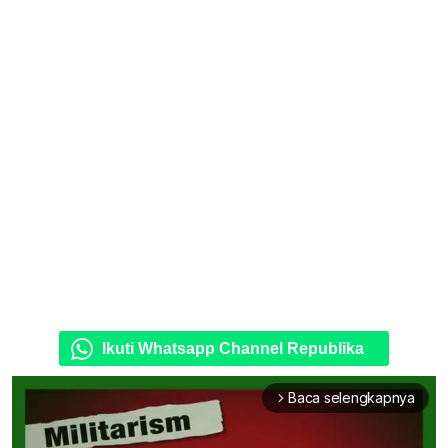
Ikuti Whatsapp Channel Republika
Baca selengkapnya
arrow_forward_ios