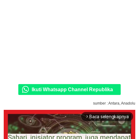
Ikuti Whatsapp Channel Republika
sumber : Antara, Anadolu
Baca selengkapnya
arrow_forward_ios