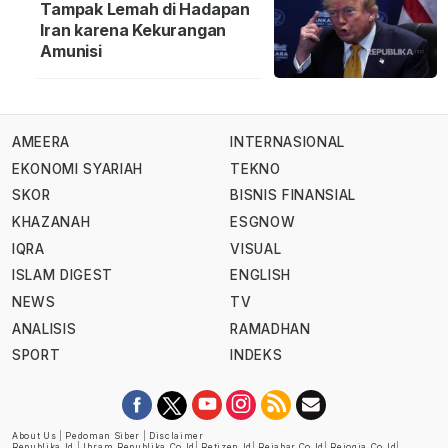
Tampak Lemah di Hadapan
Iran karena Kekurangan
Amunisi
AMEERA
INTERNASIONAL
EKONOMI SYARIAH
TEKNO
SKOR
BISNIS FINANSIAL
KHAZANAH
ESGNOW
IQRA
VISUAL
ISLAM DIGEST
ENGLISH
NEWS
TV
ANALISIS
RAMADHAN
SPORT
INDEKS
About Us
|
Pedoman Siber
|
Disclaimer
Republika.id
|
Ihram.republika.co.id
|
Retizen.id
|
Rejabar.co.id
|
Rejogja.co.id
|