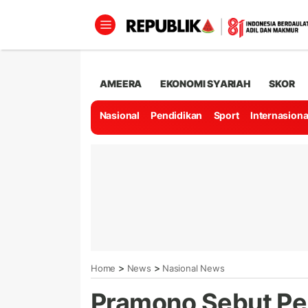
AMEERA
EKONOMI SYARIAH
SKOR
Nasional
Pendidikan
Sport
Internasiona
>
>
Home
News
Nasional News
Pramono Sebut Pe