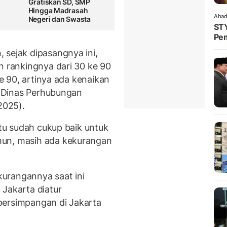
Gratiskan SD, SMP
Hingga Madrasah
Ahad
Negeri dan Swasta
STY
Pem
 sejak dipasangnya ini,
n rankingnya dari 30 ke 90
ke 90, artinya ada kenaikan
or Dinas Perhubungan
2025).
itu sudah cukup baik untuk
mun, masih ada kekurangan
urangannya saat ini
 Jakarta diatur
persimpangan di Jakarta