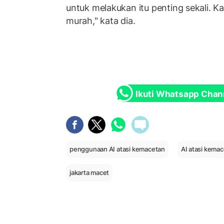
untuk melakukan itu penting sekali. K
murah," kata dia.
Ikuti Whatsapp Chan
penggunaan AI atasi kemacetan
AI atasi kemac
jakarta macet