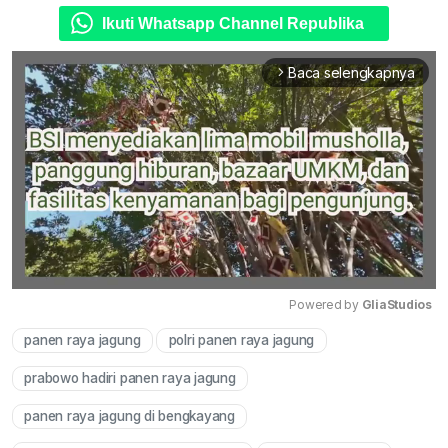
Ikuti Whatsapp Channel Republika
Baca selengkapnya
arrow_forward_ios
Powered by 
GliaStudios
panen raya jagung
polri panen raya jagung
Mute
prabowo hadiri panen raya jagung
panen raya jagung di bengkayang