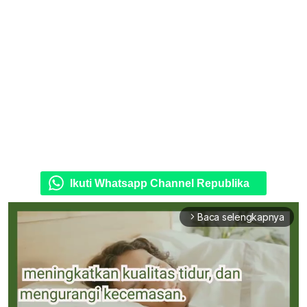
Ikuti Whatsapp Channel Republika
Baca selengkapnya
arrow_forward_ios