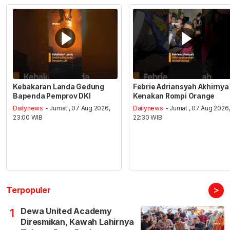
Kebakaran Landa Gedung
Febrie Adriansyah Akhirnya
Bapenda Pemprov DKI
Kenakan Rompi Orange
Dailynews
- Jumat , 07 Aug 2026,
Dailynews
- Jumat , 07 Aug 2026
23:00 WIB
22:30 WIB
>
Terpopuler
Dewa United Academy
1
Diresmikan, Kawah Lahirnya