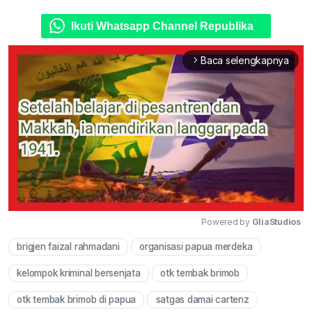
Ikuti Whatsapp Channel Republika
Baca selengkapnya
arrow_forward_ios
Powered by 
GliaStudios
brigjen faizal rahmadani
organisasi papua merdeka
Mute
kelompok kriminal bersenjata
otk tembak brimob
otk tembak brimob di papua
satgas damai cartenz