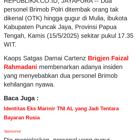
REPUBLIKA.CO.ID, JAYAPURA -- Dua
personel Brimob Polri ditembak orang tak
dikenal (OTK) hingga gugur di Mulia, ibukota
Kabupaten Puncak Jaya, Provinsi Papua
Tengah, Kamis (15/5/2025) sekitar pukul 17.35
WIT.
Kaops Satgas Damai Cartenz
Brigjen Faizal
Rahmadani
membenarkan adanya insiden
yang menyebabkan dua personel Brimob
kehilangan nyawa.
Baca Juga :
Identitas Eks Marinir TNI AL yang Jadi Tentara
Bayaran Rusia
Sponsored
Dia menjelaskan, personel yang gugur