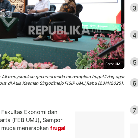
3
4
5
Foto: UMJ
Ali menyarankan generasi muda menerapkan frugal living agar
6
ampus di Aula Kasman Singodimejo FISIP UMJ,Rabu (23/4/2025).
7
 Fakultas Ekonomi dan
karta (FEB UMJ), Sampor
si muda menerapkan
frugal