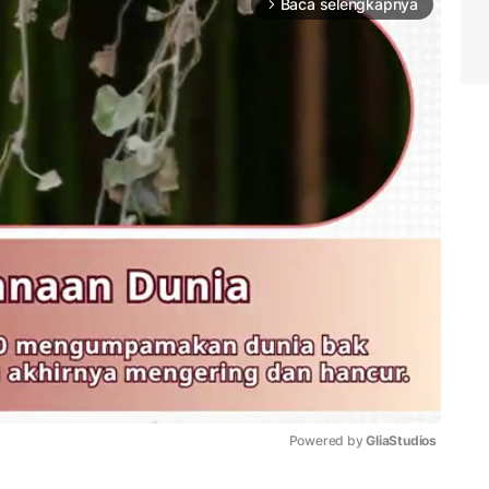
Baca selengkapnya
arrow_forward_ios
Powered by 
GliaStudios