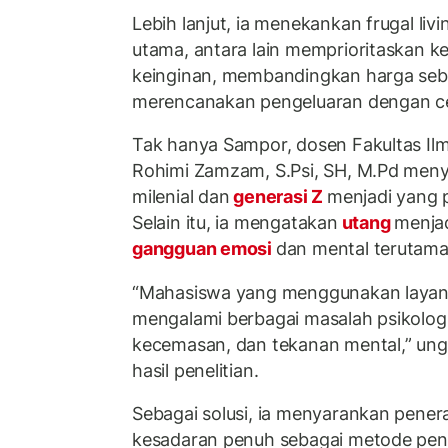
Lebih lanjut, ia menekankan frugal livi
utama, antara lain memprioritaskan 
keinginan, membandingkan harga seb
merencanakan pengeluaran dengan c
Tak hanya Sampor, dosen Fakultas Ilm
Rohimi Zamzam, S.Psi, SH, M.Pd meny
milenial dan
generasi Z
menjadi yang 
Selain itu, ia mengatakan
utang
menjad
gangguan emosi
dan mental terutama 
“Mahasiswa yang menggunakan laya
mengalami berbagai masalah psikologis
kecemasan, dan tekanan mental,” ung
hasil penelitian.
Sebagai solusi, ia menyarankan pener
kesadaran penuh sebagai metode peng