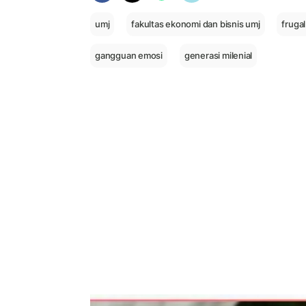
umj
fakultas ekonomi dan bisnis umj
frugal
gangguan emosi
generasi milenial