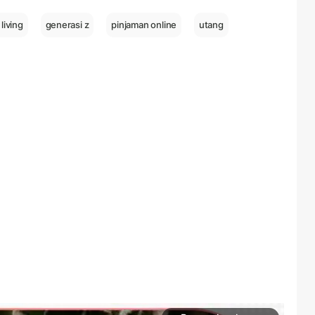
 living
generasi z
pinjaman online
utang