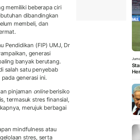
ng memiliki beberapa ciri
kebutuhan dibandingkan
elum membeli, dan
ermat.
u Pendidikan (FIP) UMJ, Dr
ampaikan, generasi
Juma
paling banyak berutang.
Sta
i salah satu penyebab
Her
pada generasi ini.
nan pinjaman
online
berisiko
, termasuk stres finansial,
kapnya, merujuk berbagai
apan mindfulness atau
elolaan stres, serta