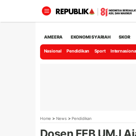
AMEERA
EKONOMI SYARIAH
SKOR
Nasional
Pendidikan
Sport
Internasiona
>
>
Home
News
Pendidikan
Dosen FEB UMJ Aj