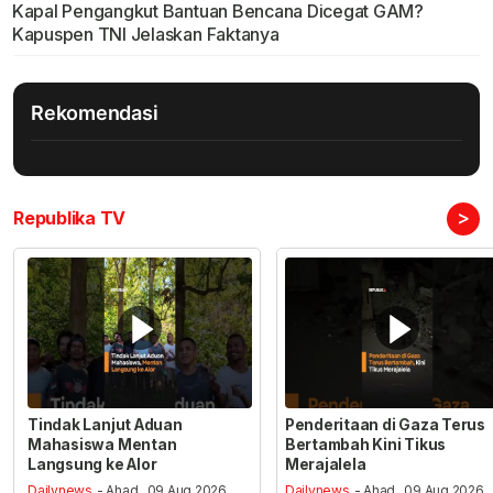
Kapal Pengangkut Bantuan Bencana Dicegat GAM?
Kapuspen TNI Jelaskan Faktanya
Rekomendasi
>
Republika TV
Tindak Lanjut Aduan
Penderitaan di Gaza Terus
Mahasiswa Mentan
Bertambah Kini Tikus
Langsung ke Alor
Merajalela
Dailynews
- Ahad , 09 Aug 2026,
Dailynews
- Ahad , 09 Aug 2026,