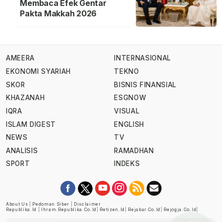
Membaca Efek Gentar
Pakta Makkah 2026
AMEERA
INTERNASIONAL
EKONOMI SYARIAH
TEKNO
SKOR
BISNIS FINANSIAL
KHAZANAH
ESGNOW
IQRA
VISUAL
ISLAM DIGEST
ENGLISH
NEWS
TV
ANALISIS
RAMADHAN
SPORT
INDEKS
About Us
|
Pedoman Siber
|
Disclaimer
Republika.id
|
Ihram.republika.co.id
|
Retizen.id
|
Rejabar.co.id
|
Rejogja.co.id
|