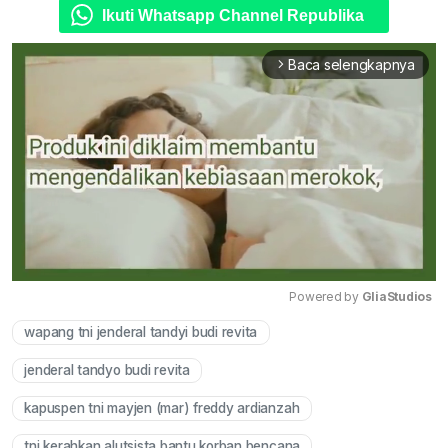
Ikuti Whatsapp Channel Republika
Baca selengkapnya
arrow_forward_ios
Powered by 
GliaStudios
wapang tni jenderal tandyi budi revita
Mute
jenderal tandyo budi revita
kapuspen tni mayjen (mar) freddy ardianzah
tni kerahkan alutsista bantu korban bencana