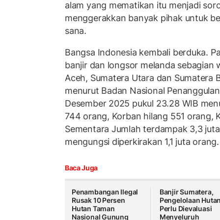
alam yang mematikan itu menjadi sor
menggerakkan banyak pihak untuk be
sana.
Bangsa Indonesia kembali berduka. Pa
banjir dan longsor melanda sebagian 
Aceh, Sumatera Utara dan Sumatera B
menurut Badan Nasional Penanggulan
Desember 2025 pukul 23.28 WIB men
744 orang, Korban hilang 551 orang, 
Sementara Jumlah terdampak 3,3 jut
mengungsi diperkirakan 1,1 juta orang.
Baca Juga
Penambangan Ilegal
Banjir Sumatera,
Rusak 10 Persen
Pengelolaan Huta
Hutan Taman
Perlu Dievaluasi
Nasional Gunung
Menyeluruh