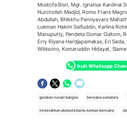
Mustofa Bisri, Mgr. Ignatius Kardinal
Nurcholish Madjid, Romo Frans Magniz
Abdullah, Bhikkhu Pannyavaro Mahathe
Lukman Hakim Saifuddin, Karlina Rohi
Manuputty, Pendeta Gomar Gultom, 
Erry Riyana Hardjapamekas, Eri Seda,
Wibisono, Komaruddin Hidayat, Slame
Ikuti Whatsapp Chan
gerakan nurani bangsa
bencana sumatera
tni kerahkan alutsista bantu korban bencana
be