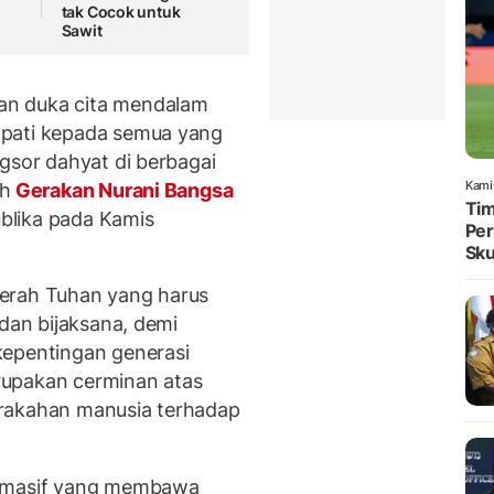
tak Cocok untuk
Sawit
an duka cita mendalam
mpati kepada semua yang
gsor dahyat di berbagai
Kami
oh
Gerakan Nurani Bangsa
Tim
blika pada Kamis
Per
Sku
erah Tuhan yang harus
 dan bijaksana, demi
kepentingan generasi
rupakan cerminan atas
erakahan manusia terhadap
n masif yang membawa