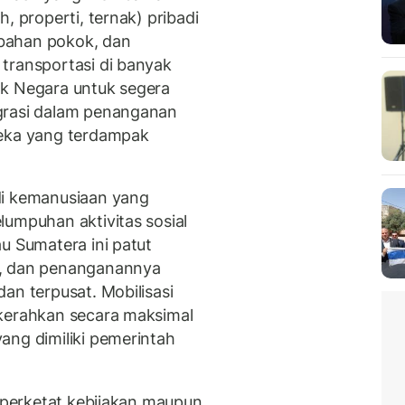
, properti, ternak) pribadi
n bahan pokok, dan
transportasi di banyak
ak Negara untuk segera
grasi dalam penanganan
reka yang terdampak
di kemanusiaan yang
lumpuhan aktivitas sosial
u Sumatera ini patut
l, dan penanganannya
an terpusat. Mobilisasi
ikerahkan secara maksimal
ang dimiliki pemerintah
emperketat kebijakan maupun