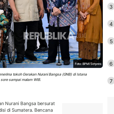
3
4
5
6
Foto: BPMI Setpres
enerima tokoh Gerakan Nurani Bangsa (GNB) di Istana
 sore sampai malam WIB.
7
n Nurani Bangsa bersurat
isi di Sumatera. Bencana