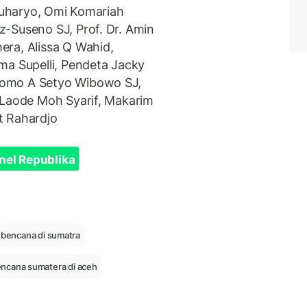
 Suharyo, Omi Komariah
-Suseno SJ, Prof. Dr. Amin
ra, Alissa Q Wahid,
ma Supelli, Pendeta Jacky
Romo A Setyo Wibowo SJ,
 Laode Moh Syarif, Makarim
t Rahardjo
nel Republika
bencana di sumatra
ncana sumatera di aceh