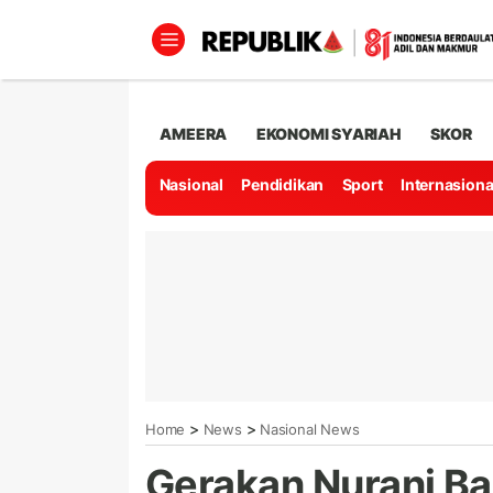
AMEERA
EKONOMI SYARIAH
SKOR
Nasional
Pendidikan
Sport
Internasiona
>
>
Home
News
Nasional News
Gerakan Nurani B