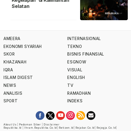
Kegelapan' di Kalimantan
Selatan
AMEERA
INTERNASIONAL
EKONOMI SYARIAH
TEKNO
SKOR
BISNIS FINANSIAL
KHAZANAH
ESGNOW
IQRA
VISUAL
ISLAM DIGEST
ENGLISH
NEWS
TV
ANALISIS
RAMADHAN
SPORT
INDEKS
About Us
|
Pedoman Siber
|
Disclaimer
Republika.id
|
Ihram.republika.co.id
|
Retizen.id
|
Rejabar.co.id
|
Rejogja.co.id
|