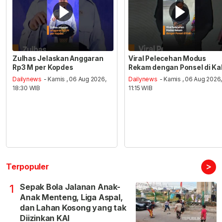
Zulhas Jelaskan Anggaran
Viral Pelecehan Modus
Rp3 M per Kopdes
Rekam dengan Ponsel di Ka
Dailynews
- Kamis , 06 Aug 2026,
Dailynews
- Kamis , 06 Aug 2026
18:30 WIB
11:15 WIB
>
Terpopuler
Sepak Bola Jalanan Anak-
1
Anak Menteng, Liga Aspal,
dan Lahan Kosong yang tak
Diizinkan KAI