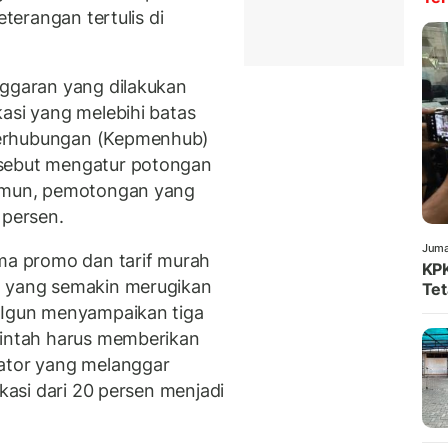
eterangan tertulis di
nggaran yang dilakukan
asi yang melebihi batas
Perhubungan (Kepmenhub)
rsebut mengatur potongan
Namun, pemotongan yang
 persen.
Juma
ema promo dan tarif murah
KPK
t yang semakin merugikan
Tet
, Igun menyampaikan tiga
rintah harus memberikan
kator yang melanggar
ikasi dari 20 persen menjadi