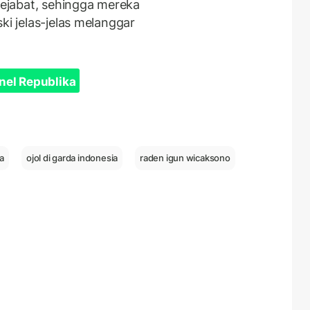
ejabat, sehingga mereka
ki jelas-jelas melanggar
nel Republika
a
ojol di garda indonesia
raden igun wicaksono