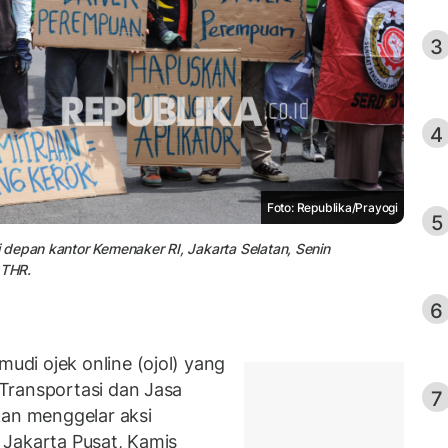
3
4
Foto: Republika/Prayogi
5
 depan kantor Kemenaker RI, Jakarta Selatan, Senin
 THR.
6
di ojek online (ojol) yang
Transportasi dan Jasa
7
kan menggelar aksi
 Jakarta Pusat, Kamis