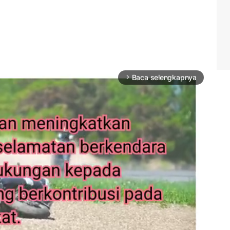
Baca selengkapnya
arrow_forward_ios