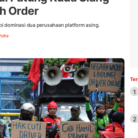
ah Order
i dominasi dua perusahaan platform asing.
Putra
Ter
1
2