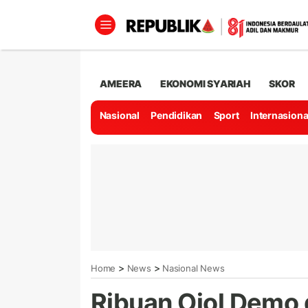
AMEERA
EKONOMI SYARIAH
SKOR
Nasional
Pendidikan
Sport
Internasiona
>
>
Home
News
Nasional News
Ribuan Ojol Demo 