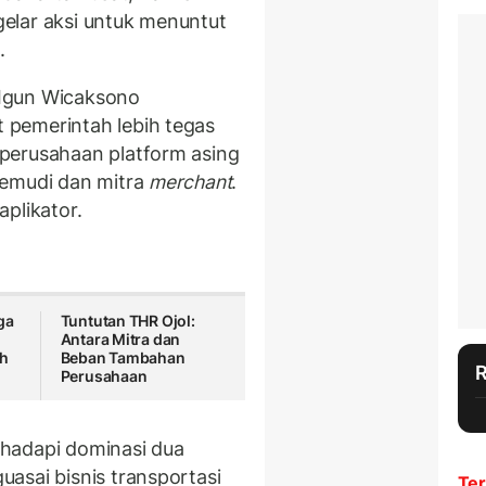
elar aksi untuk menuntut
.
Igun Wicaksono
pemerintah lebih tegas
perusahaan platform asing
gemudi dan mitra
merchant
.
plikator.
ga
Tuntutan THR Ojol:
Antara Mitra dan
ah
Beban Tambahan
Perusahaan
hadapi dominasi dua
asai bisnis transportasi
Ter