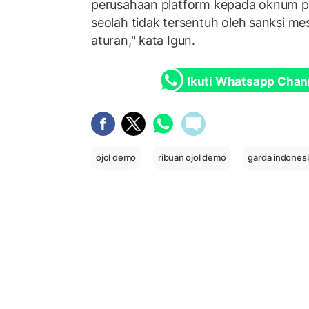
perusahaan platform kepada oknum p
seolah tidak tersentuh oleh sanksi mes
aturan," kata Igun.
Ikuti Whatsapp Chan
ojol demo
ribuan ojol demo
garda indonesi