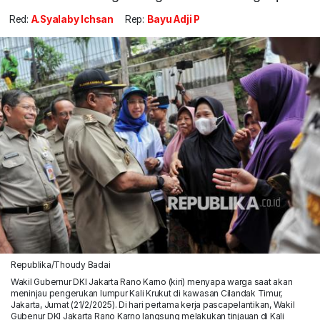
Red:
A.Syalaby Ichsan
Rep:
Bayu Adji P
Republika/Thoudy Badai
Wakil Gubernur DKI Jakarta Rano Karno (kiri) menyapa warga saat akan
meninjau pengerukan lumpur Kali Krukut di kawasan Cilandak Timur,
Jakarta, Jumat (21/2/2025). Di hari pertama kerja pascapelantikan, Wakil
Gubenur DKI Jakarta Rano Karno langsung melakukan tinjauan di Kali