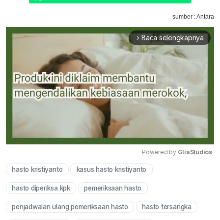
sumber : Antara
Baca selengkapnya
arrow_forward_ios
Powered by 
GliaStudios
hasto kristiyanto
kasus hasto kristiyanto
Mute
hasto diperiksa kpk
pemeriksaan hasto
penjadwalan ulang pemeriksaan hasto
hasto tersangka