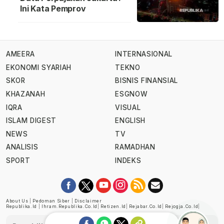
Ini Kata Pemprov
AMEERA
INTERNASIONAL
EKONOMI SYARIAH
TEKNO
SKOR
BISNIS FINANSIAL
KHAZANAH
ESGNOW
IQRA
VISUAL
ISLAM DIGEST
ENGLISH
NEWS
TV
ANALISIS
RAMADHAN
SPORT
INDEKS
About Us
|
Pedoman Siber
|
Disclaimer
Republika.id
|
Ihram.republika.co.id
|
Retizen.id
|
Rejabar.co.id
|
Rejogja.co.id
|