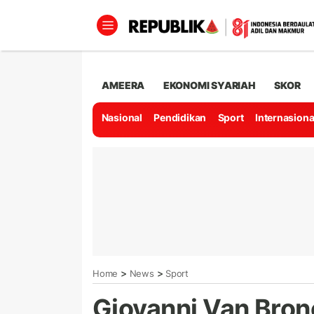
AMEERA
EKONOMI SYARIAH
SKOR
Nasional
Pendidikan
Sport
Internasiona
>
>
Home
News
Sport
Giovanni Van Bron