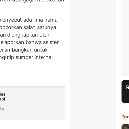
 menyebut ada lima nama
ibocorkan salah satunya
an diungkapkan oleh
 melaporkan bahwa asisten
ipertimbangkan untuk
ngutip sumber internal
ies
api
ia
Ter