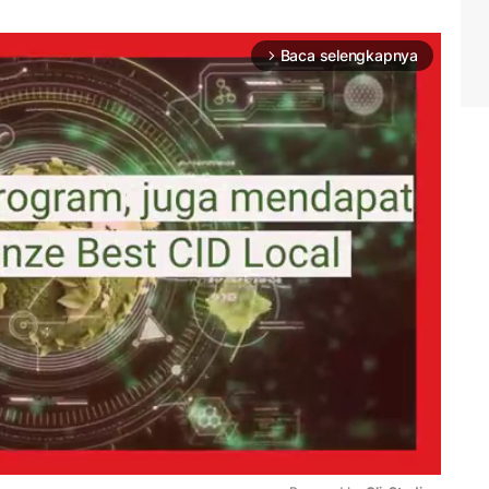
Baca selengkapnya
arrow_forward_ios