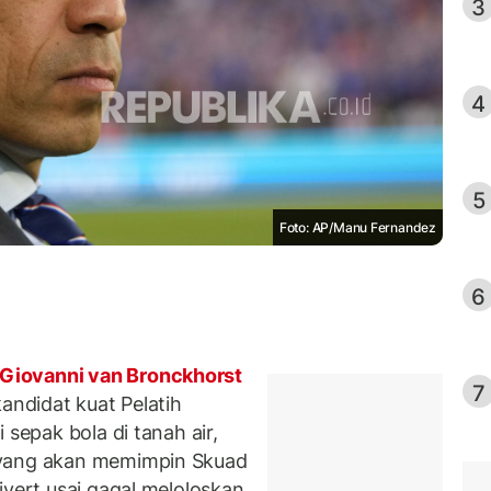
3
4
5
Foto: AP/Manu Fernandez
6
Giovanni van Bronckhorst
7
andidat kuat Pelatih
 sepak bola di tanah air,
 yang akan memimpin Skuad
ivert usai gagal meloloskan