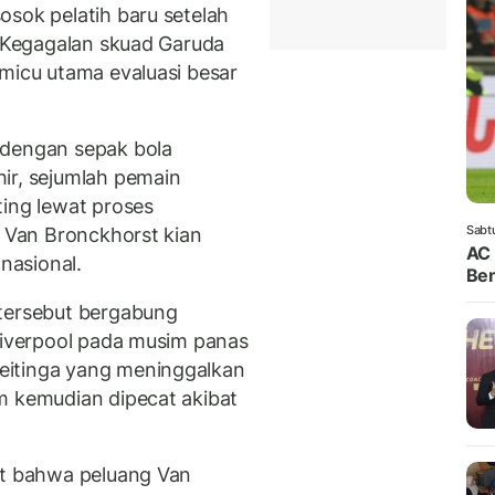
osok pelatih baru setelah
. Kegagalan skuad Garuda
emicu utama evaluasi besar
 dengan sepak bola
ir, sejumlah pemain
ting lewat proses
Sabt
a Van Bronckhorst kian
AC 
 nasional.
Ben
 tersebut bergabung
 Liverpool pada musim panas
eitinga yang meninggalkan
m kemudian dipecat akibat
t bahwa peluang Van