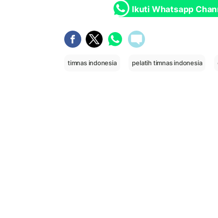
Ikuti Whatsapp Chan
timnas indonesia
pelatih timnas indonesia