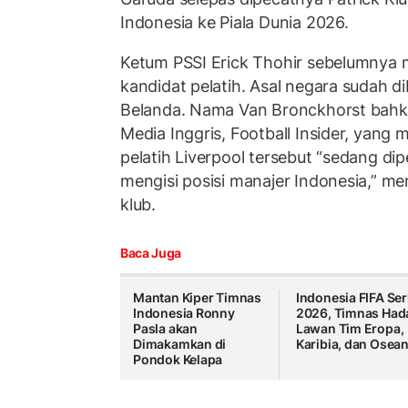
Indonesia ke Piala Dunia 2026.
Ketum PSSI Erick Thohir sebelumnya
kandidat pelatih. Asal negara sudah d
Belanda. Nama Van Bronckhorst bahk
Media Inggris, Football Insider, yang
pelatih Liverpool tersebut “sedang d
mengisi posisi manajer Indonesia,” me
klub.
Baca Juga
Mantan Kiper Timnas
Indonesia FIFA Ser
Indonesia Ronny
2026, Timnas Had
Pasla akan
Lawan Tim Eropa,
Dimakamkan di
Karibia, dan Osean
Pondok Kelapa