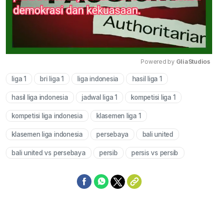
Powered by 
GliaStudios
liga 1
bri liga 1
liga indonesia
hasil liga 1
Mute
hasil liga indonesia
jadwal liga 1
kompetisi liga 1
kompetisi liga indonesia
klasemen liga 1
klasemen liga indonesia
persebaya
bali united
bali united vs persebaya
persib
persis vs persib