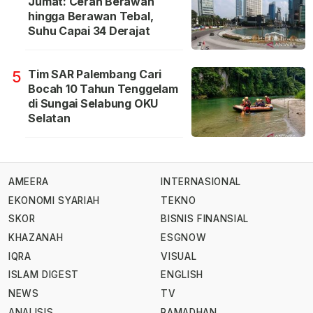
Jumat: Cerah Berawan
hingga Berawan Tebal,
Suhu Capai 34 Derajat
Tim SAR Palembang Cari
5
Bocah 10 Tahun Tenggelam
di Sungai Selabung OKU
Selatan
AMEERA
INTERNASIONAL
EKONOMI SYARIAH
TEKNO
SKOR
BISNIS FINANSIAL
KHAZANAH
ESGNOW
IQRA
VISUAL
ISLAM DIGEST
ENGLISH
NEWS
TV
ANALISIS
RAMADHAN