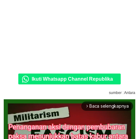
Ikuti Whatsapp Channel Republika
sumber : Antara
Baca selengkapnya
arrow_forward_ios