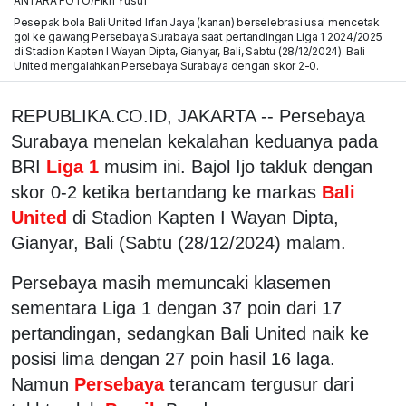
ANTARA FOTO/Fikri Yusuf
Pesepak bola Bali United Irfan Jaya (kanan) berselebrasi usai mencetak
gol ke gawang Persebaya Surabaya saat pertandingan Liga 1 2024/2025
di Stadion Kapten I Wayan Dipta, Gianyar, Bali, Sabtu (28/12/2024). Bali
United mengalahkan Persebaya Surabaya dengan skor 2-0.
REPUBLIKA.CO.ID, JAKARTA -- Persebaya
Surabaya menelan kekalahan keduanya pada
BRI
Liga 1
musim ini. Bajol Ijo takluk dengan
skor 0-2 ketika bertandang ke markas
Bali
United
di Stadion Kapten I Wayan Dipta,
Gianyar, Bali (Sabtu (28/12/2024) malam.
Persebaya masih memuncaki klasemen
sementara Liga 1 dengan 37 poin dari 17
pertandingan, sedangkan Bali United naik ke
posisi lima dengan 27 poin hasil 16 laga.
Namun
Persebaya
terancam tergusur dari