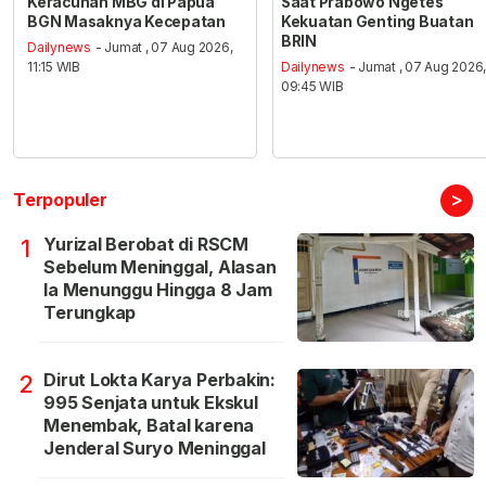
Keracunan MBG di Papua
Saat Prabowo Ngetes
BGN Masaknya Kecepatan
Kekuatan Genting Buatan
BRIN
Dailynews
- Jumat , 07 Aug 2026,
11:15 WIB
Dailynews
- Jumat , 07 Aug 2026
09:45 WIB
>
Terpopuler
Yurizal Berobat di RSCM
1
Sebelum Meninggal, Alasan
Ia Menunggu Hingga 8 Jam
Terungkap
Dirut Lokta Karya Perbakin:
2
995 Senjata untuk Ekskul
Menembak, Batal karena
Jenderal Suryo Meninggal