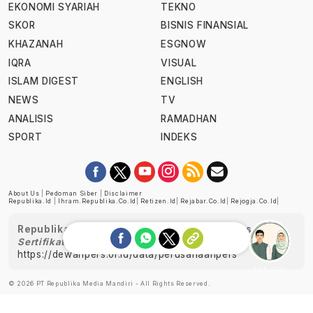
EKONOMI SYARIAH
TEKNO
SKOR
BISNIS FINANSIAL
KHAZANAH
ESGNOW
IQRA
VISUAL
ISLAM DIGEST
ENGLISH
NEWS
TV
ANALISIS
RAMADHAN
SPORT
INDEKS
About Us
|
Pedoman Siber
|
Disclaimer
Republika.id
|
Ihram.republika.co.id
|
Retizen.id
|
Rejabar.co.id
|
Rejogja.co.id
|
Republika telah diverifikasi oleh Dewan Pers
Sertifikat Nomor 1058/DP-Verifikasi/K/XII/2022
https://dewanpers.or.id/data/perusahaanpers
Ask me!
© 2026 PT Republika Media Mandiri - All Rights Reserved.