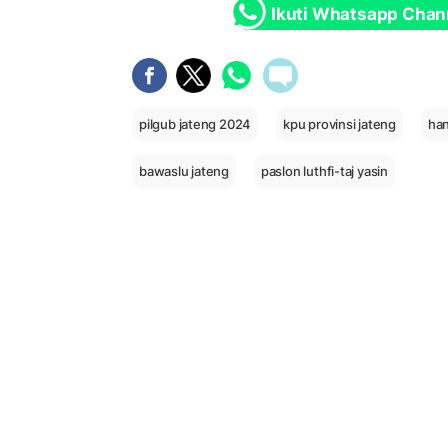
Ikuti Whatsapp Chan
pilgub jateng 2024
kpu provinsi jateng
han
bawaslu jateng
paslon luthfi-taj yasin