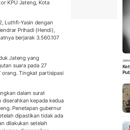
ntor KPU Jateng, Kota
2, Luthfi-Yasin dengan
endrar Prihadi (Hendi),
patnya berjarak 3.560.107
duk Jateng yang
Juma
utan suara pada 27
Ket
Pub
rang. Tingkat partisipasi
tuangkan dalam surat
 diserahkan kepada kedua
teng. Penetapan gubernur
etelah dipastikan tidak ada
an dilakukan setelah