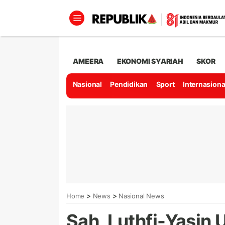
AMEERA
EKONOMI SYARIAH
SKOR
Nasional
Pendidikan
Sport
Internasiona
>
>
Home
News
Nasional News
Sah, Luthfi-Yasin 