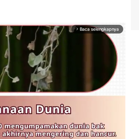
Baca selengkapnya
arrow_forward_ios