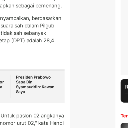
tapkan sebagai pemenang.
nyampaikan, berdasarkan
5 suara sah dalam Pilgub
 tidak sah sebanyak
tetap (DPT) adalah 28,4
n
Presiden Prabowo
tor
Sapa Din
ha
Syamsuddin: Kawan
Saya
. Untuk paslon 02 angkanya
Ter
 nomor urut 02," kata Handi