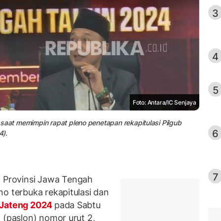
3
4
5
Foto: Antara/IC Senjaya
saat memimpin rapat pleno penetapan rekapitulasi Pilgub
6
4).
7
Provinsi Jawa Tengah
o terbuka rekapitulasi dan
 Jateng 2024
pada Sabtu
 (paslon) nomor urut 2,