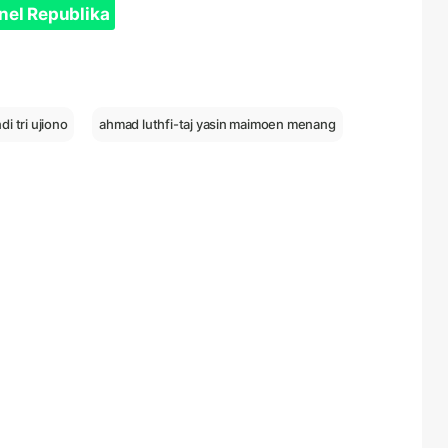
nel Republika
di tri ujiono
ahmad luthfi-taj yasin maimoen menang