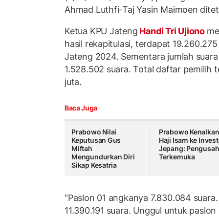
Ahmad Luthfi-Taj Yasin Maimoen dite
Ketua KPU Jateng
Handi Tri Ujiono
me
hasil rekapitulasi, terdapat 19.260.27
Jateng 2024. Sementara jumlah suara
1.528.502 suara. Total daftar pemilih 
juta.
Baca Juga
Prabowo Nilai
Prabowo Kenalka
Keputusan Gus
Haji Isam ke Inves
Miftah
Jepang: Pengusa
Mengundurkan Diri
Terkemuka
Sikap Kesatria
"Paslon 01 angkanya 7.830.084 suara
11.390.191 suara. Unggul untuk paslon