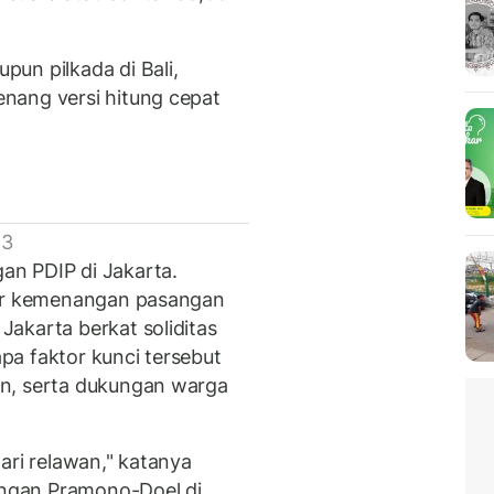
un pilkada di Bali,
nang versi hitung cepat
 3
n PDIP di Jakarta.
tor kemenangan pasangan
akarta berkat soliditas
a faktor kunci tersebut
n, serta dukungan warga
ari relawan," katanya
ngan Pramono-Doel di