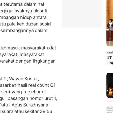
t terutama dalam hal
rjaga layaknya filosofi
eimbangan hidup antara
tu pula kehidupan sosial
 keseimbangannya dalam
termasuk masyarakat adat
Kami
syarakat, masyarakat
UT 
yarakat dengan lingkungan
Lin
t 2, Wayan Koster,
sarkan hasil real count C1
rsen) yang tersebar di
guli pasangan nomor urut 1,
Putu I Agus Suradnyana
suara atau sekitar 38,56