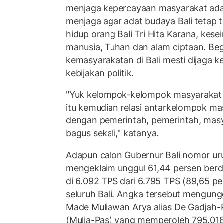
menjaga kepercayaan masyarakat ada
menjaga agar adat budaya Bali tetap te
hidup orang Bali Tri Hita Karana, kes
manusia, Tuhan dan alam ciptaan. Begi
kemasyarakatan di Bali mesti dijaga
kebijakan politik.
"Yuk kelompok-kelompok masyarakat 
itu kemudian relasi antarkelompok ma
dengan pemerintah, pemerintah, mas
bagus sekali," katanya.
Adapun calon Gubernur Bali nomor uru
mengeklaim unggul 61,44 persen berda
di 6.092 TPS dari 6.795 TPS (89,65 pe
seluruh Bali. Angka tersebut mengung
Made Muliawan Arya alias De Gadjah-
(Mulia-Pas) yang memperoleh 795.018 