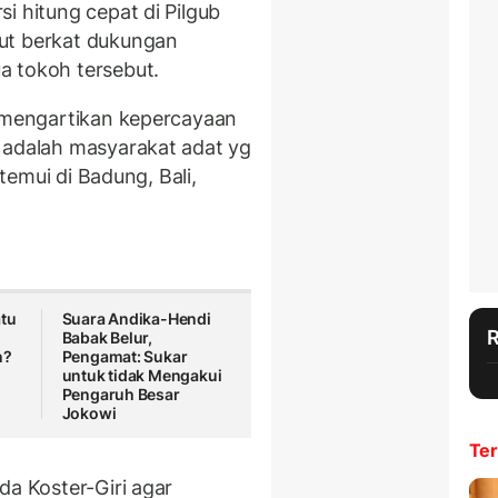
i hitung cepat di Pilgub
ut berkat dukungan
a tokoh tersebut.
a mengartikan kepercayaan
 adalah masyarakat adat yg
itemui di Badung, Bali,
atu
Suara Andika-Hendi
Babak Belur,
n?
Pengamat: Sukar
untuk tidak Mengakui
Pengaruh Besar
Jokowi
Ter
da Koster-Giri agar