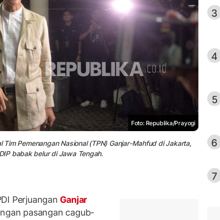
3
4
5
Foto: Republika/Prayogi
6
lal Tim Pemenangan Nasional (TPN) Ganjar-Mahfud di Jakarta,
DIP babak belur di Jawa Tengah.
7
PDI Perjuangan
Ganjar
ngan pasangan cagub-