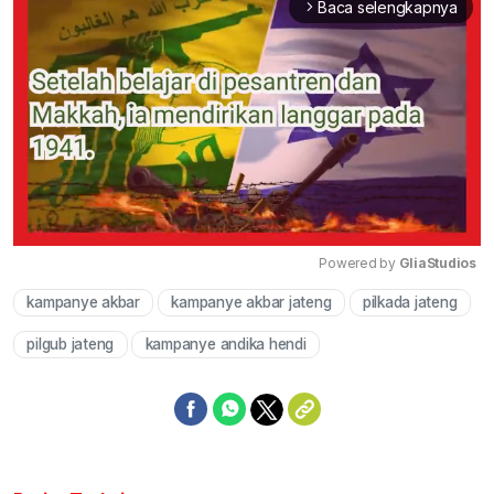
Baca selengkapnya
arrow_forward_ios
Powered by 
GliaStudios
kampanye akbar
kampanye akbar jateng
pilkada jateng
Mute
pilgub jateng
kampanye andika hendi