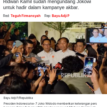
Ridwan Kamil sudah mengundang Jokowi
untuk hadir dalam kampanye akbar.
Red:
Teguh Firmansyah
Rep:
Bayu Adji P
Bayu Adji P/Republika
Presiden Indonesia ke-7 Joko Widodo memberikan keterangan pers