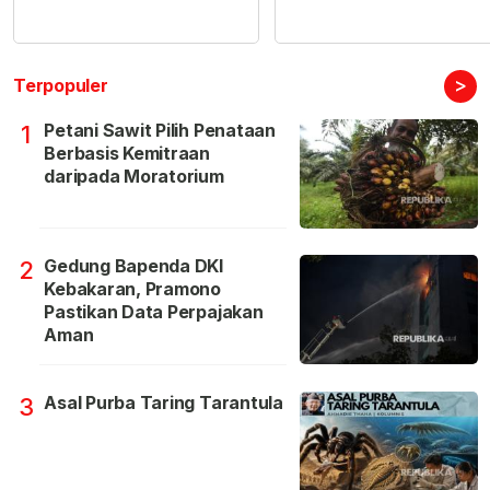
>
Terpopuler
Petani Sawit Pilih Penataan
1
Berbasis Kemitraan
daripada Moratorium
Gedung Bapenda DKI
2
Kebakaran, Pramono
Pastikan Data Perpajakan
Aman
Asal Purba Taring Tarantula
3