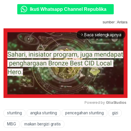
Ikuti Whatsapp Channel Republika
sumber : Antara
Baca selengkapnya
arrow_forward_ios
Powered by 
GliaStudios
stunting
angka stunting
pencegahan stunting
gizi
Mute
MBG
makan bergizi gratis