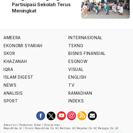
Partisipasi Sekolah Terus
Meningkat
AMEERA
INTERNASIONAL
EKONOMI SYARIAH
TEKNO
SKOR
BISNIS FINANSIAL
KHAZANAH
ESGNOW
IQRA
VISUAL
ISLAM DIGEST
ENGLISH
NEWS
TV
ANALISIS
RAMADHAN
SPORT
INDEKS
About Us
|
Pedoman Siber
|
Disclaimer
Republika.id
|
Ihram.republika.co.id
|
Retizen.id
|
Rejabar.co.id
|
Rejogja.co.id
|