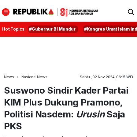
Hot Topics:
#Gubernur BI Mundur
#Kongres Umat Islam In
News
Nasional News
Sabtu , 02 Nov 2024, 06:15 WIB
Suswono Sindir Kader Partai
KIM Plus Dukung Pramono,
Politisi Nasdem:
Urusin
Saja
PKS