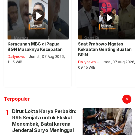
Keracunan MBG di Papua
Saat Prabowo Ngetes
BGN Masaknya Kecepatan
Kekuatan Genting Buatan
BRIN
Dailynews
- Jumat , 07 Aug 2026,
11:15 WIB
Dailynews
- Jumat , 07 Aug 2026
09:45 WIB
>
Terpopuler
Dirut Lokta Karya Perbakin:
1
995 Senjata untuk Ekskul
Menembak, Batal karena
Jenderal Suryo Meninggal