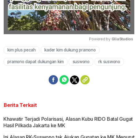
Powered by 
GliaStudios
kim plus pecah
kader kim dukung pramono
Mute
pramono dapat dukungan kim
suswono
rk suswono
Berita Terkait
Khawatir Terjadi Polarisasi, Alasan Kubu RIDO Batal Gugat
Hasil Pilkada Jakarta ke MK
Ini Alasan RK-Suswono tak Ajukan Gugatan ke MK Menurut