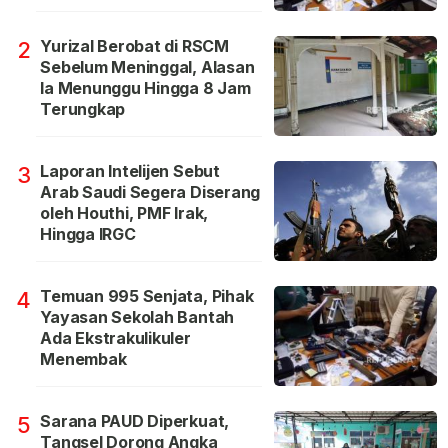
Yurizal Berobat di RSCM
2
Sebelum Meninggal, Alasan
Ia Menunggu Hingga 8 Jam
Terungkap
Laporan Intelijen Sebut
3
Arab Saudi Segera Diserang
oleh Houthi, PMF Irak,
Hingga IRGC
Temuan 995 Senjata, Pihak
4
Yayasan Sekolah Bantah
Ada Ekstrakulikuler
Menembak
Sarana PAUD Diperkuat,
5
Tangsel Dorong Angka