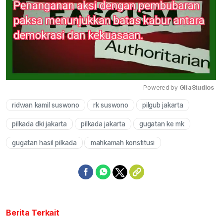
Powered by 
GliaStudios
ridwan kamil suswono
rk suswono
pilgub jakarta
Mute
pilkada dki jakarta
pilkada jakarta
gugatan ke mk
gugatan hasil pilkada
mahkamah konstitusi
Berita Terkait