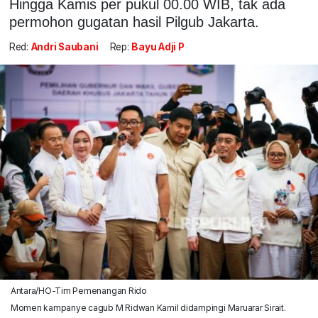
Hingga Kamis per pukul 00.00 WIB, tak ada
permohon gugatan hasil Pilgub Jakarta.
Red:
Andri Saubani
Rep:
Bayu Adji P
Antara/HO-Tim Pemenangan Rido
Momen kampanye cagub M Ridwan Kamil didampingi Maruarar Sirait.