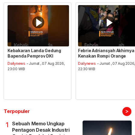
Kebakaran Landa Gedung
Febrie Adriansyah Akhirnya
Bapenda Pemprov DKI
Kenakan Rompi Orange
Dailynews
- Jumat , 07 Aug 2026,
Dailynews
- Jumat , 07 Aug 2026
23:00 WIB
22:30 WIB
>
Terpopuler
Sebuah Memo Ungkap
1
Pentagon Desak Industri