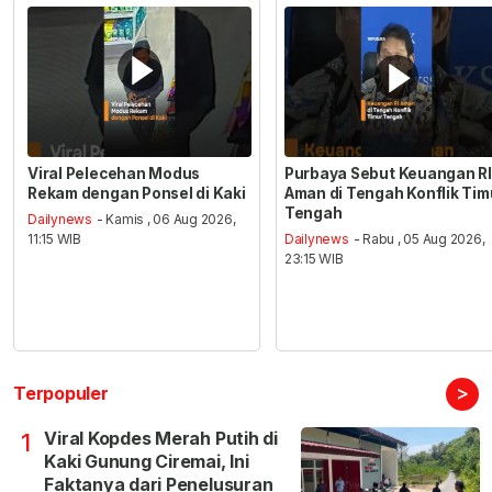
Viral Pelecehan Modus
Purbaya Sebut Keuangan RI
Rekam dengan Ponsel di Kaki
Aman di Tengah Konflik Tim
Tengah
Dailynews
- Kamis , 06 Aug 2026,
11:15 WIB
Dailynews
- Rabu , 05 Aug 2026,
23:15 WIB
>
Terpopuler
Viral Kopdes Merah Putih di
1
Kaki Gunung Ciremai, Ini
Faktanya dari Penelusuran