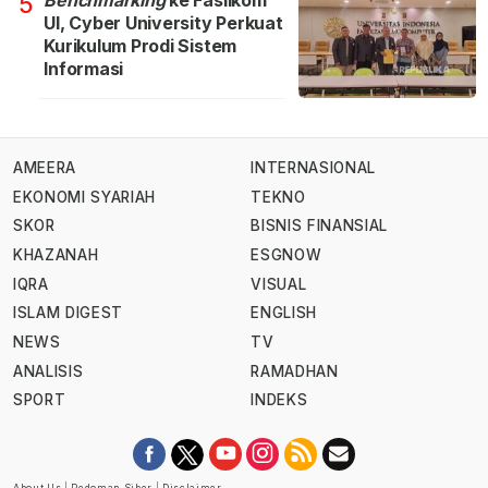
Benchmarking
ke Fasilkom
5
UI, Cyber University Perkuat
Kurikulum Prodi Sistem
Informasi
AMEERA
INTERNASIONAL
EKONOMI SYARIAH
TEKNO
SKOR
BISNIS FINANSIAL
KHAZANAH
ESGNOW
IQRA
VISUAL
ISLAM DIGEST
ENGLISH
NEWS
TV
ANALISIS
RAMADHAN
SPORT
INDEKS