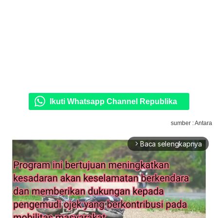
Ikuti Whatsapp Channel Republika
sumber : Antara
Baca selengkapnya
arrow_forward_ios