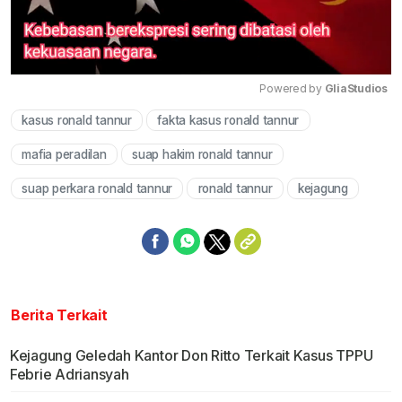
Powered by 
GliaStudios
kasus ronald tannur
fakta kasus ronald tannur
Mute
mafia peradilan
suap hakim ronald tannur
suap perkara ronald tannur
ronald tannur
kejagung
Berita Terkait
Kejagung Geledah Kantor Don Ritto Terkait Kasus TPPU
Febrie Adriansyah