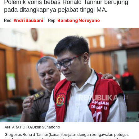
Polemik vonis bebas Ronald Tannur berujung
pada ditangkapnya pejabat tinggi MA.
Red:
Andri Saubani
Rep:
Bambang Noroyono
ANTARA FOTO/Didik Suhartono
Gregorius Ronald Tannur (kanan) berjalan dengan pengawalan petugas