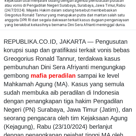
kejaksaan usai menjalani sidang dengan agenda pembacaan putusan
atau vonis di Pengadilan Negeri Surabaya, Surabaya, Jawa Timur, Rabu
(24/7/2024). Majelis Hakim dalam sidang tersebut membebaskan
Gregorius Ronald Tannur yang merupakan putra dari mantan salah satu
anggota DPR RI dari segala dakwaan terkait kasus dugaan penganiayaan
yang berakibat kekasihnya bernama Dini Sera Afrianti meninggal dunia.
REPUBLIKA.CO.ID, JAKARTA — Pengusutan
korupsi suap dan gratifikasi terkait vonis bebas
Greogorius Ronald Tannur, terdakwa kasus
pembunuhan Dini Sera Afriyanti mengungkap
gembong
mafia peradilan
sampai ke level
Mahkamah Agung (MA). Kasus yang semula
sudah membuka aib peradilan di Indonesia
dengan penangkapan tiga hakim Pengadilan
Negeri (PN) Surabaya, Jawa Timur (Jatim), dan
seorang pengacara oleh tim Kejaksaan Agung
(Kejagung), Rabu (23/10/2024) berlanjut
dengan penangkapan pejabat tinggi MA oleh