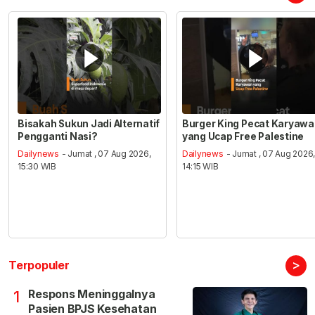
Bisakah Sukun Jadi Alternatif
Burger King Pecat Karyaw
Pengganti Nasi?
yang Ucap Free Palestine
Dailynews
- Jumat , 07 Aug 2026,
Dailynews
- Jumat , 07 Aug 2026
15:30 WIB
14:15 WIB
>
Terpopuler
Respons Meninggalnya
1
Pasien BPJS Kesehatan