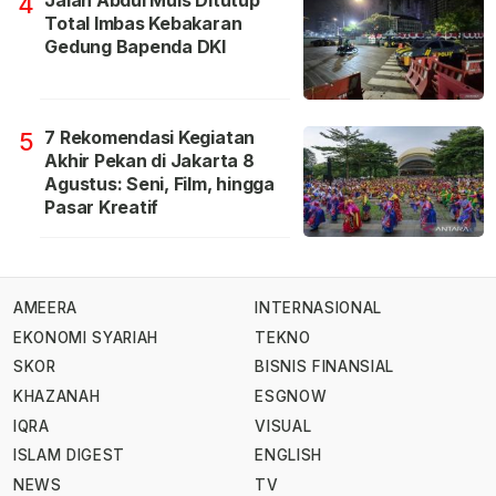
Jalan Abdul Muis Ditutup
4
Total Imbas Kebakaran
Gedung Bapenda DKI
7 Rekomendasi Kegiatan
5
Akhir Pekan di Jakarta 8
Agustus: Seni, Film, hingga
Pasar Kreatif
AMEERA
INTERNASIONAL
EKONOMI SYARIAH
TEKNO
SKOR
BISNIS FINANSIAL
KHAZANAH
ESGNOW
IQRA
VISUAL
ISLAM DIGEST
ENGLISH
NEWS
TV