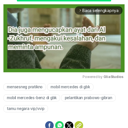
Baca selengkapnya
arrow_forward_ios
Powered by 
GliaStudios
mensesneg pratikno
mobil mercedes di gbk
Mute
mobil mercedes-benz di gbk
pelantikan prabowo-gibran
tamu negara vip/vvip