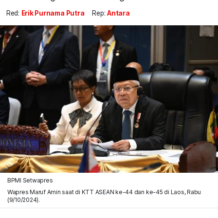
Red:
Erik Purnama Putra
Rep:
Antara
BPMI Setwapres
Wapres Maruf Amin saat di KTT ASEAN ke-44 dan ke-45 di Laos, Rabu
(9/10/2024).