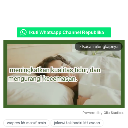
Ikuti Whatsapp Channel Republika
Baca selengkapnya
arrow_forward_ios
Powered by 
GliaStudios
wapres kh maruf amin
jokowi tak hadiri ktt asean
Mute