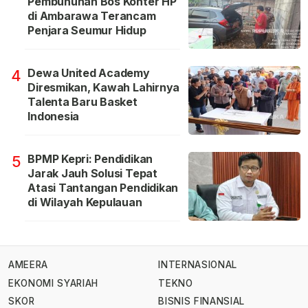
Pembunuhan Bos Konter HP
di Ambarawa Terancam
Penjara Seumur Hidup
Dewa United Academy
4
Diresmikan, Kawah Lahirnya
Talenta Baru Basket
Indonesia
BPMP Kepri: Pendidikan
5
Jarak Jauh Solusi Tepat
Atasi Tantangan Pendidikan
di Wilayah Kepulauan
AMEERA
INTERNASIONAL
EKONOMI SYARIAH
TEKNO
SKOR
BISNIS FINANSIAL